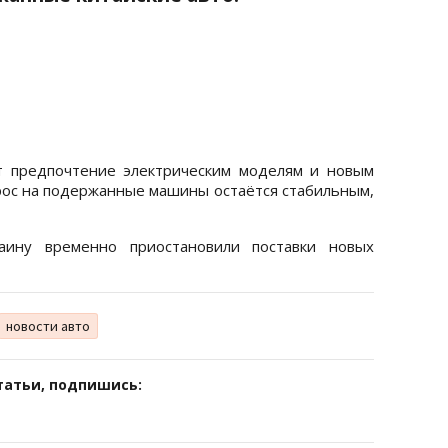
т предпочтение электрическим моделям и новым
прос на подержанные машины остаётся стабильным,
аину временно приостановили поставки новых
новости авто
татьи, подпишись: