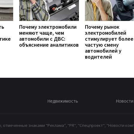
ть
Почему электромобили
Почему рынок
меняют чаще, чем
электромобилей
тике
автомобили с ДВС:
стимулирует более
объяснение аналитиков
частую смену
автомобилей у
водителей
Недвижимость
Новости
 отмеченные знаками "Реклама", "PR", "Спецпроект", "Новости комп