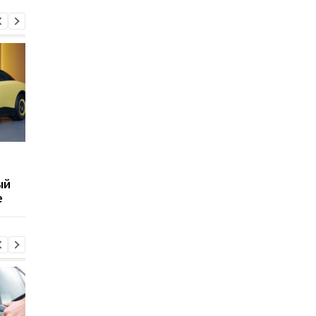
Дизель или гибрид:
Hyundai объявил
стоит ли переходить на
масштабный отзыв
ый
новые технологии
автомобилей из-за
e
опасных дефектов