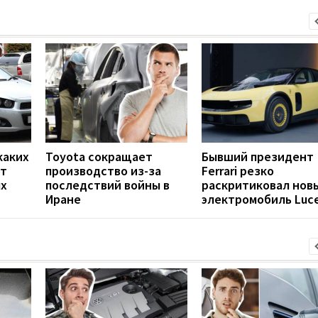
каких
Toyota сокращает
Бывший президент
ют
производство из-за
Ferrari резко
ых
последствий войны в
раскритиковал нов
Иране
электромобиль Luc