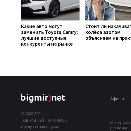
Какие авто могут
Стоит ли накачива
заменить Toyota Camry:
колёса азотом:
лучшие доступные
объясняем на прак
конкуренты на рынке
Афиша
© 2000-2024,
ТОВ «КЕПРЕЙТ ПАРТНЕРС».
Материалы,
Все права защищены.
рекламы.