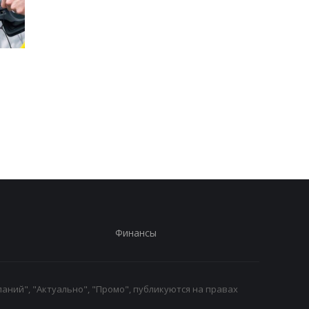
Стало известно, в каких
Toyota сокращает
странах ЕС продают
производство из-за
больше всего новых
последствий войны 
автомобилей
Иране
Финансы
аний", "Актуально", "Промо", публикуются на правах