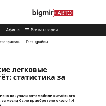
о
Афиша
Все категории
втоприколы
Тест-драйвы
кие легковые
ёт: статистика за
тивно покупали автомобили китайского
 за месяц было приобретено около 1,4
я.