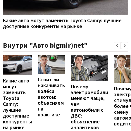
Какие авто могут заменить Toyota Camry: лучшие
доступные конкуренты на рынке
Внутри "Авто bigmir)net"
Стоит ли
Какие авто
накачивать
могут
Почему
Почему
колёса
заменить
электромобили
элект
азотом:
Toyota
меняют чаще,
стиму
объясняем
Camry:
чем
более 
на
лучшие
автомобили с
смену
практике
доступные
ДВС:
автомо
конкуренты
объяснение
водит
на рынке
аналитиков