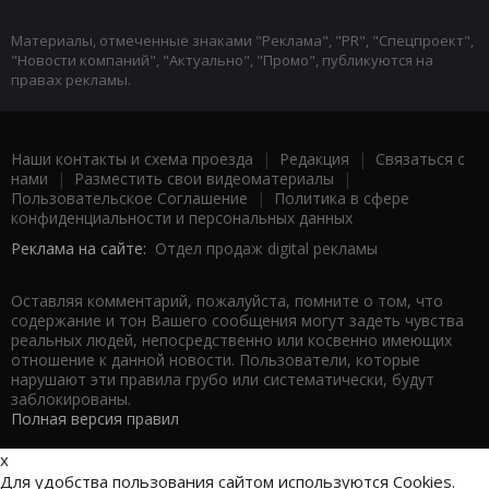
Материалы, отмеченные знаками "Реклама", "PR", "Спецпроект",
"Новости компаний", "Актуально", "Промо", публикуются на
правах рекламы.
Наши контакты и схема проезда
|
Редакция
|
Связаться с
нами
|
Разместить свои видеоматериалы
|
Пользовательское Соглашение
|
Политика в сфере
конфиденциальности и персональных данных
Реклама на сайте:
Отдел продаж digital рекламы
Оставляя комментарий, пожалуйста, помните о том, что
содержание и тон Вашего сообщения могут задеть чувства
реальных людей, непосредственно или косвенно имеющих
отношение к данной новости. Пользователи, которые
нарушают эти правила грубо или систематически, будут
заблокированы.
Полная версия правил
x
Для удобства пользования сайтом используются Cookies.