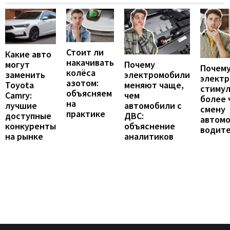
Стоит ли
Какие авто
накачивать
могут
Почему
Почему
колёса
заменить
электромобили
элект
азотом:
Toyota
меняют чаще,
стиму
объясняем
Camry:
чем
более 
на
лучшие
автомобили с
смену
практике
доступные
ДВС:
автомо
конкуренты
объяснение
водит
на рынке
аналитиков