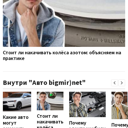
Стоит ли накачивать колёса азотом: объясняем на
практике
Внутри "Авто bigmir)net"
Стоит ли
Какие авто
накачивать
могут
Почему
Почему
колёса