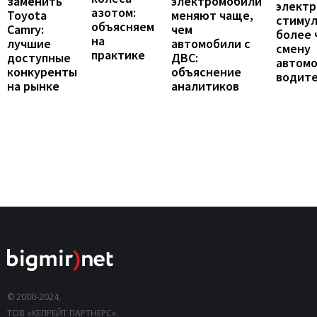
заменить
электромобили
элект
азотом:
Toyota
меняют чаще,
стиму
объясняем
Camry:
чем
более 
на
лучшие
автомобили с
смену
практике
доступные
ДВС:
автомо
конкуренты
объяснение
водит
на рынке
аналитиков
© 2000-2024,
ТОВ «КЕПРЕЙТ ПАРТНЕРС».