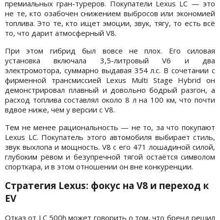
премиальных гран-туреров. Покупатели Lexus LC — это
не те, кто озабочен снижением выбросов или экономией
топлива. Это те, кто ищет эмоции, звук, тягу, то есть всё
то, что дарит атмосферный V8.
При этом гибрид был вовсе не плох. Его силовая
установка включала 3,5-литровый V6 и два
электромотора, суммарно выдавая 354 л.с. В сочетании с
фирменной трансмиссией Lexus Multi Stage Hybrid он
демонстрировал плавный и довольно бодрый разгон, а
расход топлива составлял около 8 л на 100 км, что почти
вдвое ниже, чем у версии с V8.
Тем не менее рациональность — не то, за что покупают
Lexus LC. Покупатель этого автомобиля выбирает стиль,
звук выхлопа и мощность. V8 с его 471 лошадиной силой,
глубоким рёвом и безупречной тягой остаётся символом
спорткара, и в этом отношении он вне конкуренции.
Стратегия Lexus: фокус на V8 и переход к
EV
Отказ от LC 500h может говорить о том, что бренд решил