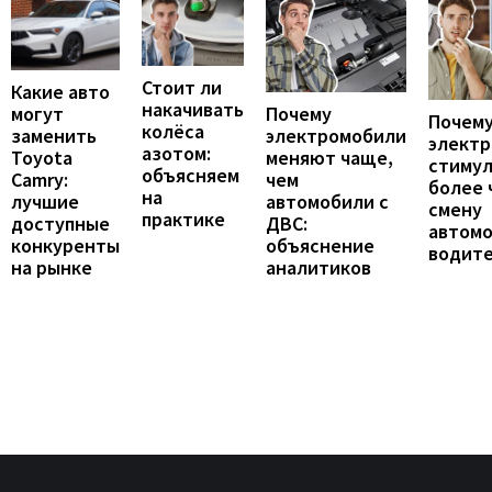
Стоит ли
Какие авто
накачивать
могут
Почему
Почему
колёса
заменить
электромобили
элект
азотом:
Toyota
меняют чаще,
стиму
объясняем
Camry:
чем
более 
на
лучшие
автомобили с
смену
практике
доступные
ДВС:
автомо
конкуренты
объяснение
водит
на рынке
аналитиков