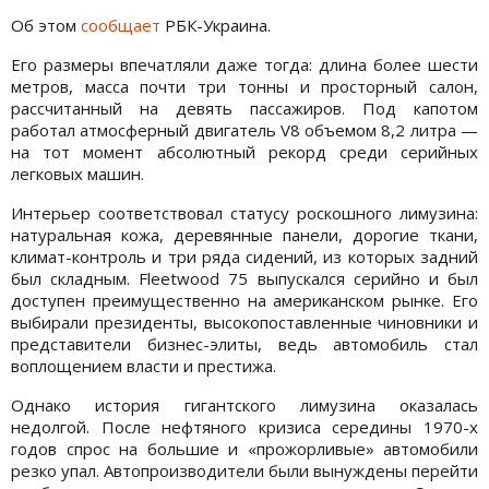
Об этом
сообщает
РБК-Украина.
Его размеры впечатляли даже тогда: длина более шести
метров, масса почти три тонны и просторный салон,
рассчитанный на девять пассажиров. Под капотом
работал атмосферный двигатель V8 объемом 8,2 литра —
на тот момент абсолютный рекорд среди серийных
легковых машин.
Интерьер соответствовал статусу роскошного лимузина:
натуральная кожа, деревянные панели, дорогие ткани,
климат-контроль и три ряда сидений, из которых задний
был складным. Fleetwood 75 выпускался серийно и был
доступен преимущественно на американском рынке. Его
выбирали президенты, высокопоставленные чиновники и
представители бизнес-элиты, ведь автомобиль стал
воплощением власти и престижа.
Однако история гигантского лимузина оказалась
недолгой. После нефтяного кризиса середины 1970-х
годов спрос на большие и «прожорливые» автомобили
резко упал. Автопроизводители были вынуждены перейти