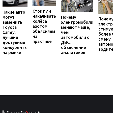
Стоит ли
Какие авто
накачивать
могут
Почему
Почему
колёса
заменить
электромобили
элект
азотом:
Toyota
меняют чаще,
стиму
объясняем
Camry:
чем
более 
на
лучшие
автомобили с
смену
практике
доступные
ДВС:
автомо
конкуренты
объяснение
водит
на рынке
аналитиков