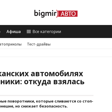
о
Афиша
Все категории
втоприколы
Тест-драйвы
канских автомобилях
ники: откуда взялась
ые поворотники, которые сливаются со стоп-
внешне, но снижает безопасность.