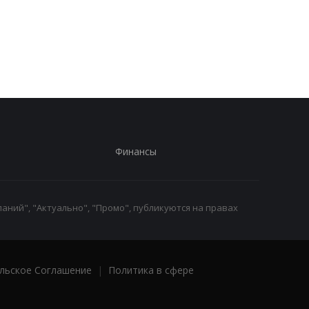
больше всего новых
последствий войны 
автомобилей
Иране
Финансы
аний", "Актуально", "Промо", публикуются на правах
льское Соглашение
|
Политика в сфере