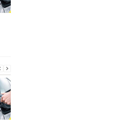
Toyota сокращает
Названы лучшие
производство из-за
немецкие двигатели
последствий войны в
которые изменили
Иране
автомобильную
индустрию
Стало известно, в каких
Toyota сокращает
странах ЕС продают
производство из-за