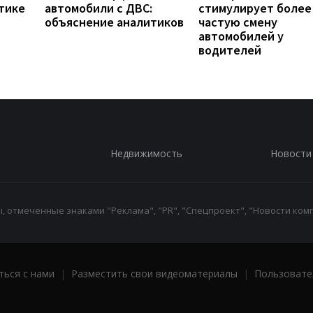
тике
автомобили с ДВС:
стимулирует более
объяснение аналитиков
частую смену
автомобилей у
водителей
Недвижимость
Новости
 отмеченные знаками "Реклама", "PR", "Спецпроект", "Новости комп
ться с нами
|
Разместить свои видеоматериалы
|
Пользовате