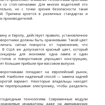
я со стоп-сигналами. Для многих водителей это
тельно, но с точки зрения безопасности такая
й. Причина кроется в различных стандартах и
их производителей.
аину и Европу, действует правило, установленное
оворотники должны быть оранжевыми. Такой цвет
личать сигнал поворота от торможения, что
. В США же допускается красный цвет, который
оконцерны для экономии: одна лампа и один
стопов и поворотников упрощают конструкцию,
ят большие прибыли при массовом выпуске.
оворотниками попадают на европейский рынок,
ией. Наиболее надёжный способ — замена задней
дорогой вариант. Некоторые владельцы находят
ли перепрошивая электронику, чтобы разделить
ветодиодным технологиям. Современные модули
 оранжевые индикаторы даже на американских