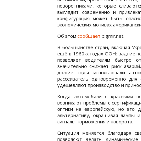
поворотниками, которые сливаютс
выглядит современно и привлека
конфигурация может быть опасно
экономических мотивах американск
Об этом
сообщает
bigmir.net.
В большинстве стран, включая Укр
ещё в 1960-х годах ООН: задние п
позволяет водителям быстро от
значительно снижает риск аварий
долгие годы использовали авт
рассеиватель одновременно для 
удешевляют производство и принос
Когда автомобили с красными п
возникают проблемы с сертификац
оптики на европейскую, но это 
альтернативу, окрашивая лампы и
сигналы торможения и поворота.
Ситуация меняется благодаря с
позволяют делать динамические