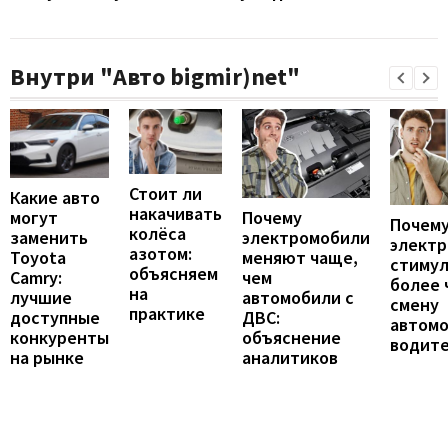
Внутри "Авто bigmir)net"
Стоит ли
Какие авто
накачивать
могут
Почему
Почему
колёса
заменить
электромобили
элект
азотом:
Toyota
меняют чаще,
стиму
объясняем
Camry:
чем
более 
на
лучшие
автомобили с
смену
практике
доступные
ДВС:
автомо
конкуренты
объяснение
водит
на рынке
аналитиков