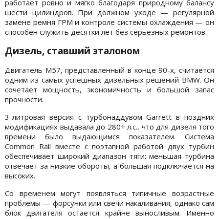
работает ровно и мягко благодаря природному балансу
шести цилиндров. При должном уходе — регулярной
замене ремня ГРМ и контроле системы охлаждения — он
способен служить десятки лет без серьезных ремонтов.
Дизель, ставший эталоном
Двигатель M57, представленный в конце 90-х, считается
одним из самых успешных дизельных решений BMW. Он
сочетает мощность, экономичность и большой запас
прочности.
3-литровая версия с турбонаддувом Garrett в поздних
модификациях выдавала до 280+ л.с., что для дизеля того
времени было выдающимся показателем. Система
Common Rail вместе с поэтапной работой двух турбин
обеспечивает широкий диапазон тяги: меньшая турбина
отвечает за низкие обороты, а большая подключается на
высоких.
Со временем могут появляться типичные возрастные
проблемы — форсунки или свечи накаливания, однако сам
блок двигателя остается крайне выносливым. Именно