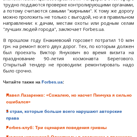
трудно поддаются проверке контролирующими органами,
а потому считаются самыми "жирными". К тому же дорогу
можно проложить не только с выгодой, но и в правильном
направлении: к дачам, местам охоты или родным селам
"лучших людей города", заключает Forbes.ua.
В прошлом году Енакиевский горсовет потратил 10 млн
грн. на ремонт всего двух дорог. Тех, по которым должен
был проехать Виктор Янукович во время визита на
празднование 90-летия космонавта Берегового.
Открытый тендер не проводили: ремонтировать надо
было срочно.
Читайте также на
Forbes.ua
:
Павел Лазаренко: «Сожалею, но насчет Пинчука я сильно
ошибался»
5 стран, которые больше всего нарушают авторские
права
Forbes-клуб: Три сценария поведения гривны