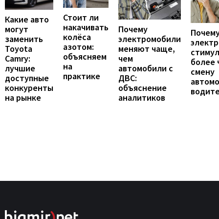
Стоит ли
Какие авто
накачивать
могут
Почему
Почему
колёса
заменить
электромобили
элект
азотом:
Toyota
меняют чаще,
стиму
объясняем
Camry:
чем
более 
на
лучшие
автомобили с
смену
практике
доступные
ДВС:
автомо
конкуренты
объяснение
водит
на рынке
аналитиков