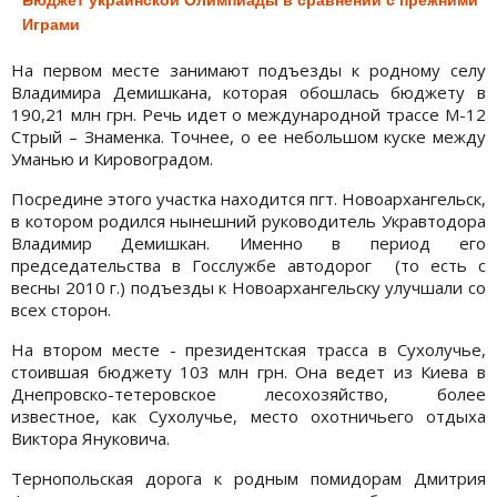
Бюджет украинской Олимпиады в сравнении с прежними
Играми
На первом месте занимают подъезды к родному селу
Владимира Демишкана, которая обошлась бюджету в
190,21 млн грн. Речь идет о международной трассе М-12
Стрый – Знаменка. Точнее, о ее небольшом куске между
Уманью и Кировоградом.
Посредине этого участка находится пгт. Новоархангельск,
в котором родился нынешний руководитель Укравтодора
Владимир Демишкан. Именно в период его
председательства в Госслужбе автодорог (то есть с
весны 2010 г.) подъезды к Новоархангельску улучшали со
всех сторон.
На втором месте - президентская трасса в Сухолучье,
стоившая бюджету 103 млн грн. Она ведет из Киева в
Днепровско-тетеровское лесохозяйство, более
известное, как Сухолучье, место охотничьего отдыха
Виктора Януковича.
Тернопольская дорога к родным помидорам Дмитрия