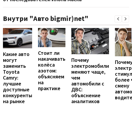
Внутри "Авто bigmir)net"
Стоит ли
Какие авто
накачивать
могут
Почему
Почему
колёса
заменить
электромобили
элект
азотом:
Toyota
меняют чаще,
стиму
объясняем
Camry:
чем
более 
на
лучшие
автомобили с
смену
практике
доступные
ДВС:
автомо
конкуренты
объяснение
водит
на рынке
аналитиков