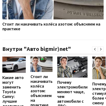
Стоит ли накачивать колёса азотом: объясняем на
практике
Внутри "Авто bigmir)net"
Стоит ли
Какие авто
накачивать
могут
Почему
Почему
колёса
заменить
электромобили
элект
азотом:
Toyota
меняют чаще,
стиму
объясняем
Camry:
чем
более 
на
лучшие
автомобили с
смену
практике
доступные
ДВС: