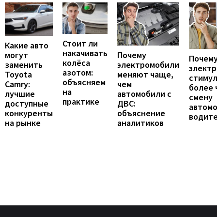
Стоит ли
Какие авто
накачивать
могут
Почему
Почему
колёса
заменить
электромобили
элект
азотом:
Toyota
меняют чаще,
стиму
объясняем
Camry:
чем
более 
на
лучшие
автомобили с
смену
практике
доступные
ДВС:
автомо
конкуренты
объяснение
водит
на рынке
аналитиков