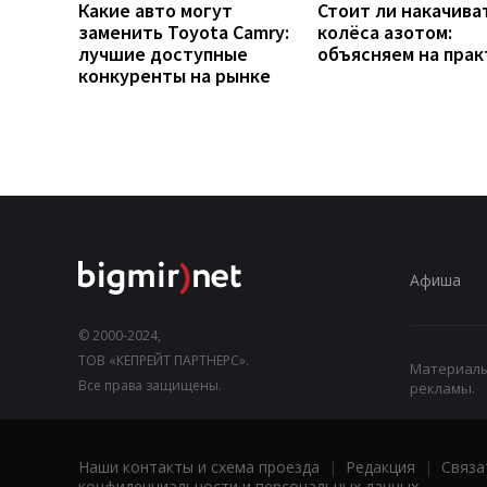
Какие авто могут
Стоит ли накачива
заменить Toyota Camry:
колёса азотом:
лучшие доступные
объясняем на прак
конкуренты на рынке
Афиша
© 2000-2024,
ТОВ «КЕПРЕЙТ ПАРТНЕРС».
Материалы,
Все права защищены.
рекламы.
Наши контакты и схема проезда
|
Редакция
|
Связа
конфиденциальности и персональных данных