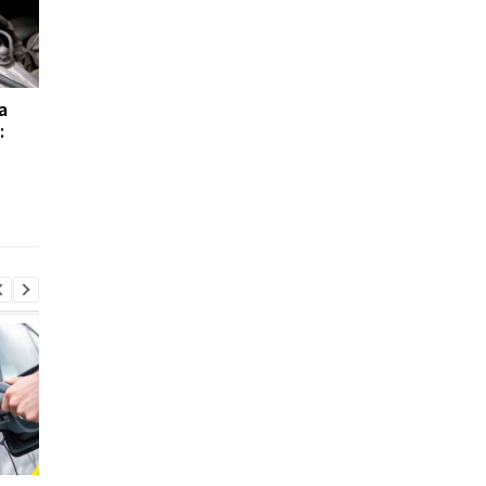
а
Стало известно, какие
В Украине могут
:
подержанные
штрафовать на 51
автомобили самые
тысячу грн за отказ
надежные, а какие
остановиться: что
доставляют проблемы
известно