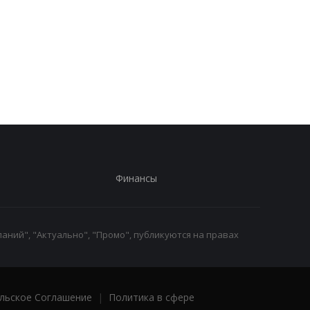
Стало известно, в каких
Toyota сокращает
странах ЕС продают
производство из-за
больше всего новых
последствий войны 
автомобилей
Иране
Финансы
аний", "Актуально", "Промо", публикуются на правах
льское Соглашение
|
Политика в сфере