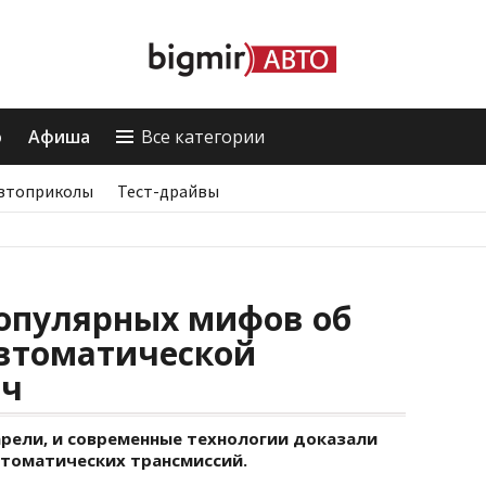
о
Афиша
Все категории
втоприколы
Тест-драйвы
популярных мифов об
автоматической
ач
рели, и современные технологии доказали
томатических трансмиссий.