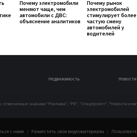
ть
Почему электромобили
Почему рынок
меняют чаще, чем
электромобилей
тике
автомобили с ДВС:
стимулирует более
объяснение аналитиков
частую смену
автомобилей у
водителей
Недвижимость
Новости
 отмеченные знаками "Реклама", "PR", "Спецпроект", "Новости комп
ться с нами
|
Разместить свои видеоматериалы
|
Пользовате