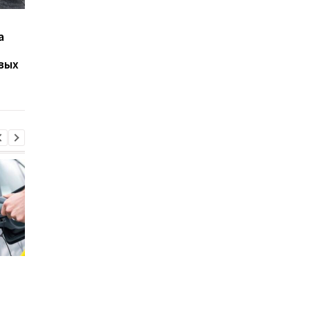
Водителям назвали
Названы 5 двигател
а
опасные ошибки на
Lexus, которых лучш
автомойке, которые
избегать на вторичн
вых
портят шины
рынке
Стало известно, в каких
Toyota сокращает
странах ЕС продают
производство из-за
больше всего новых
последствий войны 