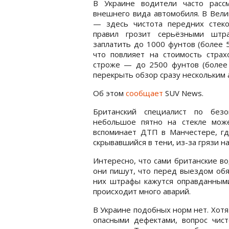
В Украине водители часто расс
внешнего вида автомобиля. В Вели
— здесь чистота передних стеко
правил грозит серьёзными штра
заплатить до 1000 фунтов (более 
что повлияет на стоимость страх
строже — до 2500 фунтов (более 
перекрыть обзор сразу нескольким 
Об этом
сообщает
SUV News.
Британский специалист по безо
небольшое пятно на стекле може
вспоминает ДТП в Манчестере, гд
скрывавшийся в тени, из-за грязи н
Интересно, что сами британские в
они пишут, что перед выездом обя
них штрафы кажутся оправданными
происходит много аварий.
В Украине подобных норм нет. Хотя
опасными дефектами, вопрос чист