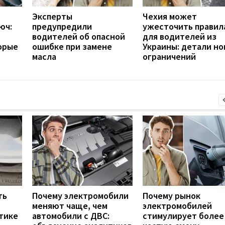
Эксперты
Чехия может
юч:
предупредили
ужесточить правил
водителей об опасной
для водителей из
орые
ошибке при замене
Украины: детали но
масла
ограничений
ть
Почему электромобили
Почему рынок
меняют чаще, чем
электромобилей
тике
автомобили с ДВС:
стимулирует более