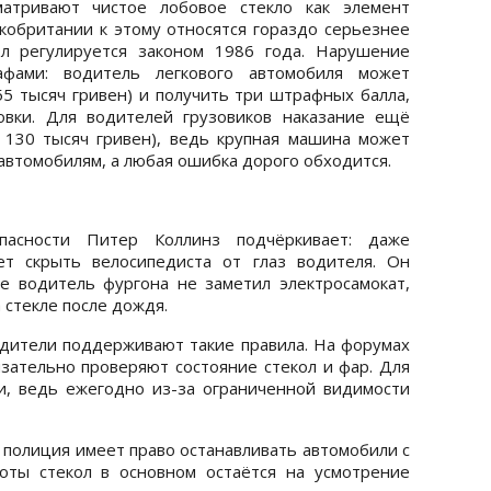
матривают чистое лобовое стекло как элемент
кобритании к этому относятся гораздо серьезнее
л регулируется законом 1986 года. Нарушение
фами: водитель легкового автомобиля может
55 тысяч гривен) и получить три штрафных балла,
овки. Для водителей грузовиков наказание ещё
130 тысяч гривен), ведь крупная машина может
автомобилям, а любая ошибка дорого обходится.
пасности Питер Коллинз подчёркивает: даже
т скрыть велосипедиста от глаз водителя. Он
е водитель фургона не заметил электросамокат,
а стекле после дождя.
одители поддерживают такие правила. На форумах
зательно проверяют состояние стекол и фар. Для
, ведь ежегодно из-за ограниченной видимости
 полиция имеет право останавливать автомобили с
оты стекол в основном остаётся на усмотрение