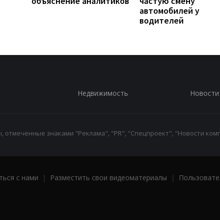
объяснение аналитиков
частую смену
автомобилей у
водителей
Недвижимость
Новости
 отмеченные знаками "Реклама", "PR", "Спецпроект", "Новости комп
ться с нами
|
Разместить свои видеоматериалы
|
Пользовате