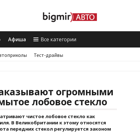
о
Афиша
Все категории
втоприколы
Тест-драйвы
наказывают огромными
мытое лобовое стекло
матривают чистое лобовое стекло как
иля. В Великобритании к этому относятся
тота передних стекол регулируется законом