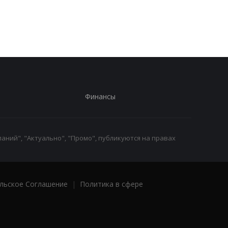
автомобилей
Иране
Финансы
аний", "Актуально", "Промо", публикуются на правах
льское Соглашение
|
Политика в сфере