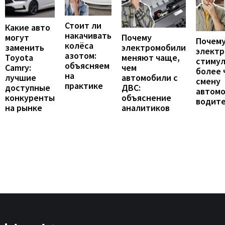
Стоит ли
Какие авто
накачивать
могут
Почему
Почему
колёса
заменить
электромобили
элект
азотом:
Toyota
меняют чаще,
стиму
объясняем
Camry:
чем
более 
на
лучшие
автомобили с
смену
практике
доступные
ДВС:
автомо
конкуренты
объяснение
водит
на рынке
аналитиков