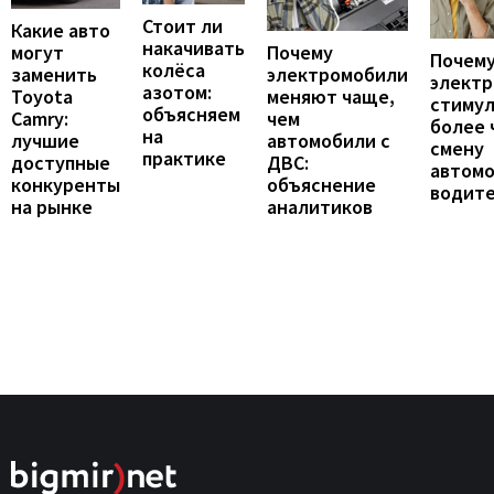
Стоит ли
Какие авто
накачивать
могут
Почему
Почему
колёса
заменить
электромобили
элект
азотом:
Toyota
меняют чаще,
стиму
объясняем
Camry:
чем
более 
на
лучшие
автомобили с
смену
практике
доступные
ДВС:
автомо
конкуренты
объяснение
водит
на рынке
аналитиков