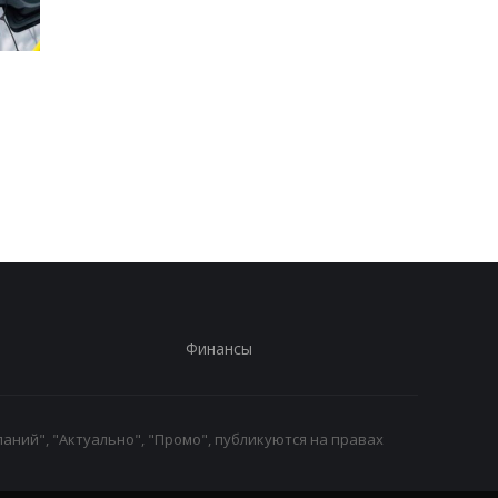
Стало известно, в каких
Toyota сокращает
странах ЕС продают
производство из-за
больше всего новых
последствий войны 
автомобилей
Иране
Финансы
аний", "Актуально", "Промо", публикуются на правах