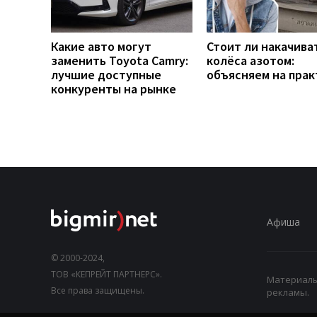
Какие авто могут
Стоит ли накачива
заменить Toyota Camry:
колёса азотом:
лучшие доступные
объясняем на прак
конкуренты на рынке
Афиша
© 2000-2024,
ТОВ «КЕПРЕЙТ ПАРТНЕРС».
Материалы,
Все права защищены.
рекламы.