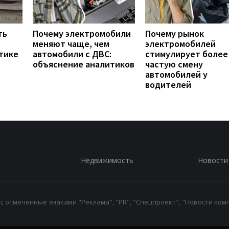
ть
Почему электромобили
Почему рынок
меняют чаще, чем
электромобилей
тике
автомобили с ДВС:
стимулирует более
объяснение аналитиков
частую смену
автомобилей у
водителей
Недвижимость
Новости
 отмеченные знаками "Реклама", "PR", "Спецпроект", "Новости комп