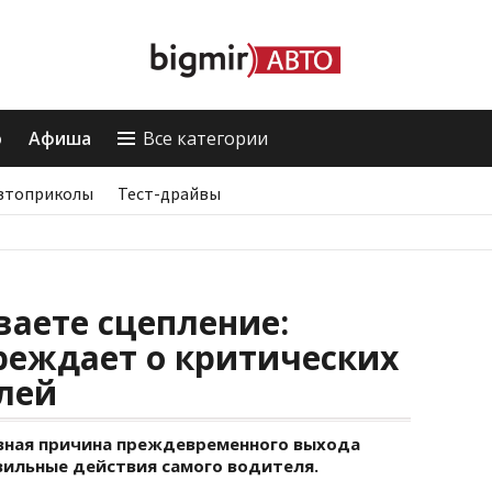
о
Афиша
Все категории
втоприколы
Тест-драйвы
ваете сцепление:
реждает о критических
лей
вная причина преждевременного выхода
вильные действия самого водителя.