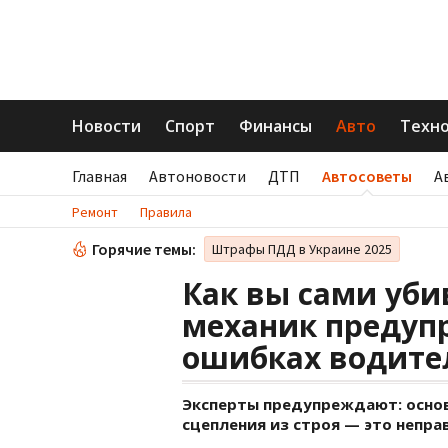
Новости
Спорт
Финансы
Авто
Техн
Главная
Автоновости
ДТП
Автосоветы
А
Ремонт
Правила
Горячие темы:
Штрафы ПДД в Украине 2025
Как вы сами уби
механик предуп
ошибках водите
Эксперты предупреждают: осно
сцепления из строя — это непра