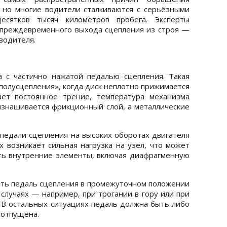
, но многие водители сталкиваются с серьёзными
сятков тысяч километров пробега. Эксперты
 преждевременного выхода сцепления из строя —
водителя.
 с частично нажатой педалью сцепления. Такая
полусцепления», когда диск неплотно прижимается
ает постоянное трение, температура механизма
 изнашивается фрикционный слой, а металлические
 педали сцепления на высоких оборотах двигателя
ях возникает сильная нагрузка на узел, что может
ь внутренние элементы, включая диафрагменную
ть педаль сцепления в промежуточном положении
случаях — например, при трогании в гору или при
В остальных ситуациях педаль должна быть либо
 отпущена.