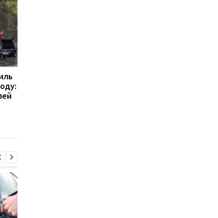
иль
Какие автомобили
Водителям назвали
оду:
ломаются реже —
опасные ошибки на
лей
плагин-гибриды или
автомойке, которые
электромобили
портят шины