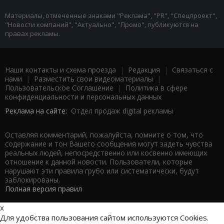
Материалы, отмеченные знаками "Реклама", "PR", "Спецпроект",
"Новости компаний", "Актуально", "Промо", публикуются на
правах рекламы.
Наши контакты и схема проезда
|
Редакция
|
Связаться с
нами
|
Разместить свои видеоматериалы
|
Пользовательское Соглашение
|
Политика в сфере
конфиденциальности и персональных данных
Реклама на сайте:
Отдел продаж digital рекламы
Оставляя комментарий, пожалуйста, помните о том, что
содержание и тон Вашего сообщения могут задеть чувства
реальных людей, непосредственно или косвенно имеющих
отношение к данной новости. Пользователи, которые
нарушают эти правила грубо или систематически, будут
заблокированы.
Полная версия правил
x
Для удобства пользования сайтом используются Cookies.