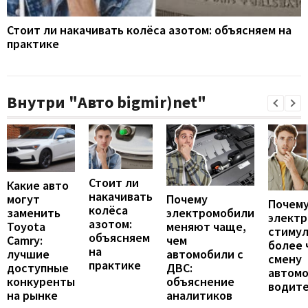
Стоит ли накачивать колёса азотом: объясняем на
практике
Внутри "Авто bigmir)net"
Стоит ли
Какие авто
накачивать
могут
Почему
Почему
колёса
заменить
электромобили
элект
азотом:
Toyota
меняют чаще,
стиму
объясняем
Camry:
чем
более 
на
лучшие
автомобили с
смену
практике
доступные
ДВС:
автомо
конкуренты
объяснение
водит
на рынке
аналитиков