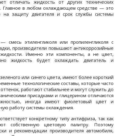
ает отличать жидкость от других технических
у. Главное в любом охлаждающем средстве — это
е на защиту двигателя и срок службы системы
— смесь этиленгликоля или пропиленгликоля с
садки, производители повышают антикоррозийные
жидкости. Именно эти компоненты, а не цвет,
ивно жидкость будет охлаждать двигатель и
еленого или синего цвета, имеют более короткий
ременные технологические составы, которые часто
оттенок, работают стабильнее и могут служить до
ганическими присадками и глицерином отличаются
ежностью, иногда имеют фиолетовый цвет и
ную работу системы охлаждения.
ответствует конкретному типу антифриза, так как
уют собственную цветовую палитру. Поэтому
ски и рекомендации производителя автомобиля,