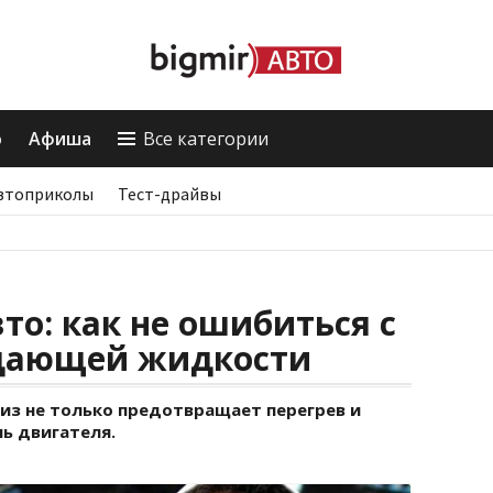
о
Афиша
Все категории
втоприколы
Тест-драйвы
то: как не ошибиться с
дающей жидкости
з не только предотвращает перегрев и
ь двигателя.