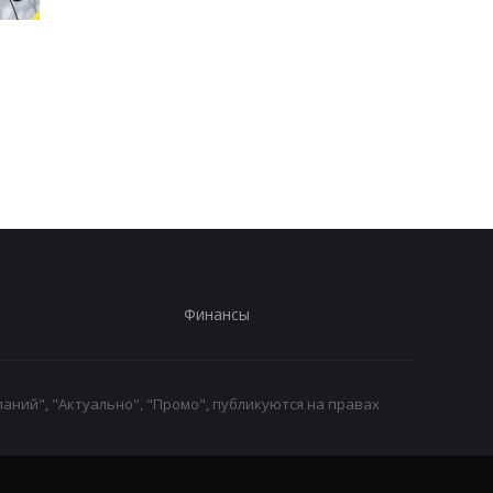
Стало известно, в каких
Toyota сокращает
странах ЕС продают
производство из-за
больше всего новых
последствий войны 
автомобилей
Иране
Финансы
аний", "Актуально", "Промо", публикуются на правах