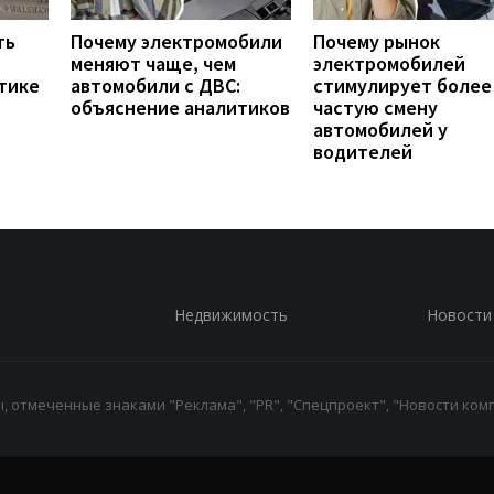
ть
Почему электромобили
Почему рынок
меняют чаще, чем
электромобилей
тике
автомобили с ДВС:
стимулирует более
объяснение аналитиков
частую смену
автомобилей у
водителей
Недвижимость
Новости
 отмеченные знаками "Реклама", "PR", "Спецпроект", "Новости комп