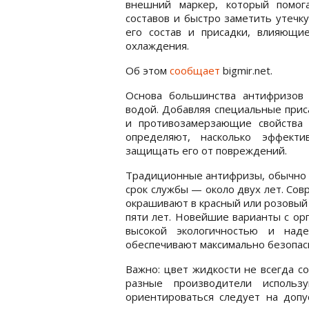
внешний маркер, который помог
составов и быстро заметить утечк
его состав и присадки, влияющи
охлаждения.
Об этом
сообщает
bigmir.net.
Основа большинства антифризов 
водой. Добавляя специальные при
и противозамерзающие свойства 
определяют, насколько эффект
защищать его от повреждений.
Традиционные антифризы, обычно з
срок службы — около двух лет. Сов
окрашивают в красный или розовый 
пяти лет. Новейшие варианты с ор
высокой экологичностью и над
обеспечивают максимально безопас
Важно: цвет жидкости не всегда со
разные производители использ
ориентироваться следует на допу