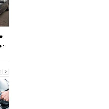
Как спасти автомобиль
Какие автомобили
ми
после попадания в воду:
ломаются реже —
советы для водителей
плагин-гибриды или
нг
электромобили