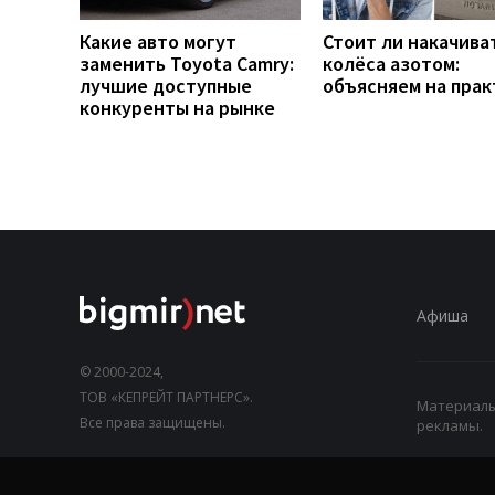
Какие авто могут
Стоит ли накачива
заменить Toyota Camry:
колёса азотом:
лучшие доступные
объясняем на прак
конкуренты на рынке
Афиша
© 2000-2024,
ТОВ «КЕПРЕЙТ ПАРТНЕРС».
Материалы,
Все права защищены.
рекламы.