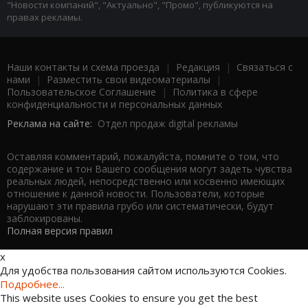
"Новости компаний", "Актуально", "Промо", публикуются на
правах рекламы.
Наши контакты и схема проезда
|
Редакция
|
Связаться с
нами
|
Разместить свои видеоматериалы
|
Пользовательское Соглашение
|
Политика в сфере
конфиденциальности и персональных данных
Реклама на сайте:
Отдел продаж digital рекламы
Оставляя комментарий, пожалуйста, помните о том, что
содержание и тон Вашего сообщения могут задеть чувства
реальных людей, непосредственно или косвенно имеющих
отношение к данной новости. Пользователи, которые
нарушают эти правила грубо или систематически, будут
заблокированы.
Полная версия правил
x
Для удобства пользования сайтом используются Cookies.
Подробнее...
This website uses Cookies to ensure you get the best