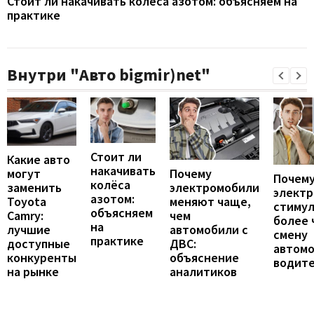
Стоит ли накачивать колёса азотом: объясняем на
практике
Внутри "Авто bigmir)net"
Стоит ли
Какие авто
накачивать
могут
Почему
Почему
колёса
заменить
электромобили
элект
азотом:
Toyota
меняют чаще,
стиму
объясняем
Camry:
чем
более 
на
лучшие
автомобили с
смену
практике
доступные
ДВС:
автомо
конкуренты
объяснение
водит
на рынке
аналитиков