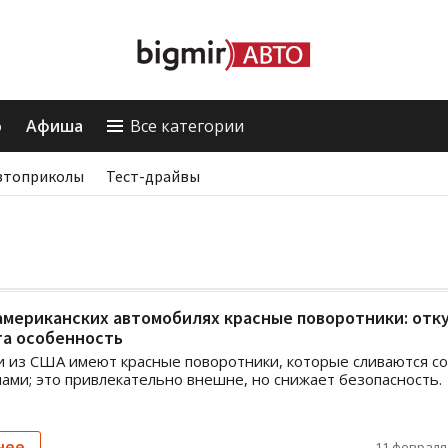
о
Афиша
Все категории
втоприколы
Тест-драйвы
американских автомобилях красные поворотники: отк
та особенность
 из США имеют красные поворотники, которые сливаются со
лами; это привлекательно внешне, но снижает безопасность.
нее
11 февраля,