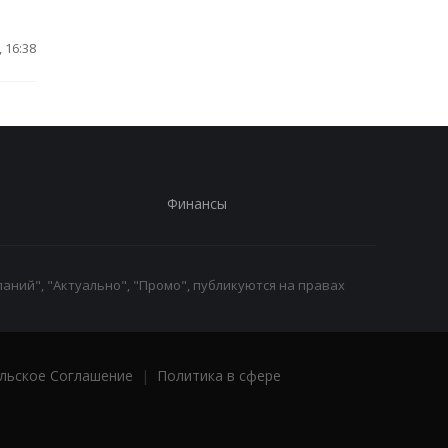
 16:38
Финансы
аний", "Актуально", "Промо", публикуются на правах
льское Соглашение
|
Политика в сфере