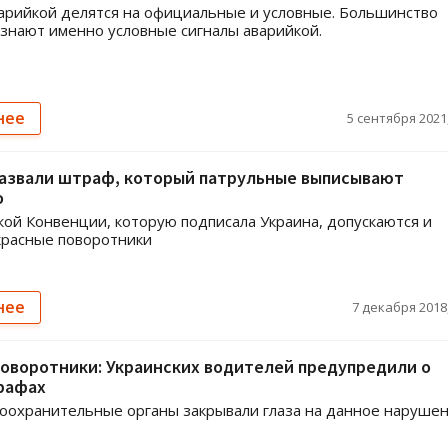
арийкой делятся на официальные и условные. Большинство
знают именно условные сигналы аварийкой.
нее
5 сентября 2021,
азвали штраф, который патрульные выписывают
о
ой Конвенции, которую подписала Украина, допускаются и
красные поворотники
нее
7 декабря 2018,
оворотники: Украинских водителей предупредили о
рафах
оохранительные органы закрывали глаза на данное наруше