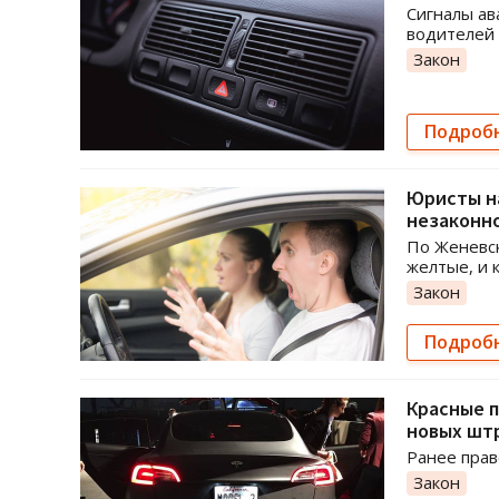
Сигналы ав
водителей 
Закон
Подроб
Юристы н
незаконн
По Женевск
желтые, и 
Закон
Подроб
Красные п
новых шт
Ранее прав
Закон