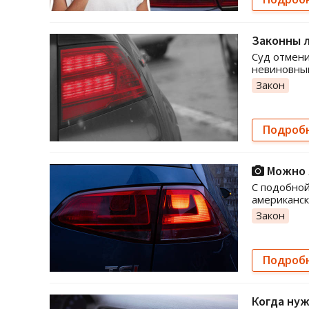
Законны л
Суд отмени
невиновны
Закон
Подроб
Можно л
С подобной
американс
Закон
Подроб
Когда нуж