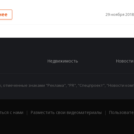
нее
29 ноября 2018,
Недвижимость
Новости
 отмеченные знаками "Реклама", "PR", "Спецпроект", "Новости комп
ться с нами
|
Разместить свои видеоматериалы
|
Пользовате