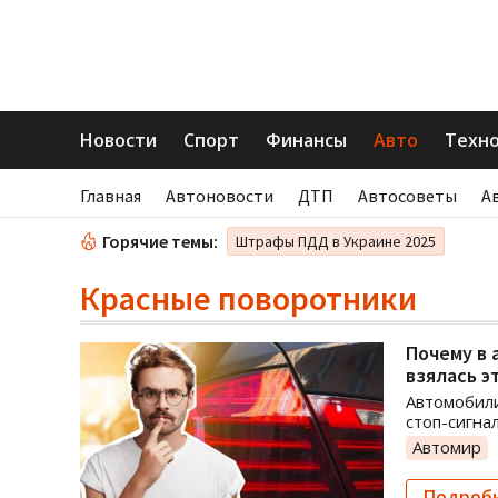
Новости
Спорт
Финансы
Авто
Техн
Главная
Автоновости
ДТП
Автосоветы
А
Горячие темы:
Штрафы ПДД в Украине 2025
Красные поворотники
Почему в 
взялась э
Автомобили
стоп-сигна
Автомир
Подроб