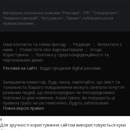
Матеріали, позначені знаками "Реклама", "PR", "Спецпроект",
"Новини компаній", "Актуально", "Промо", публікуються на
правах реклами.
Наші контакти та схема проїзду
|
Редакція
|
Зв'язатися з
нами
|
Розмістити свої відеоматеріали
|
Угода
Користувача
|
Політика у сфері конфіденційності та
персональних даних
Реклама на сайті:
Відділ продажів digital реклами
Залишаючи коментар, будь ласка, пам'ятайте, що зміст та
тональність Вашого повідомлення можуть зачіпати почуття
реальних людей, що безпосередньо чи опосередковано
пов'язані із цією новиною. Користувачі, які порушують ці
правила грубо чи систематично, будуть заблоковані.
Повна версія правил
x
Для зручності користування сайтом використовуються куки.