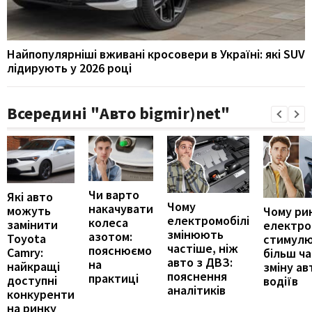
Найпопулярніші вживані кросовери в Україні: які SUV
лідирують у 2026 році
Всередині "Авто bigmir)net"
Чи варто
Які авто
Чому
накачувати
можуть
Чому ри
електромобілі
колеса
замінити
електро
змінюють
азотом:
Toyota
стимул
частіше, ніж
пояснюємо
Camry:
більш ч
авто з ДВЗ:
на
найкращі
зміну ав
пояснення
практиці
доступні
водіїв
аналітиків
конкуренти
на ринку