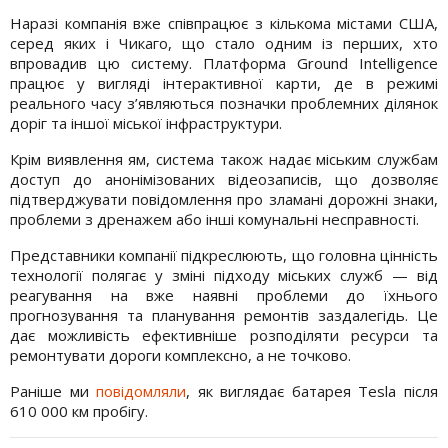
Наразі компанія вже співпрацює з кількома містами США,
серед яких і Чикаго, що стало одним із перших, хто
впровадив цю систему. Платформа Ground Intelligence
працює у вигляді інтерактивної карти, де в режимі
реального часу з’являються позначки проблемних ділянок
доріг та іншої міської інфраструктури.
Крім виявлення ям, система також надає міським службам
доступ до анонімізованих відеозаписів, що дозволяє
підтверджувати повідомлення про зламані дорожні знаки,
проблеми з дренажем або інші комунальні несправності.
Представники компанії підкреслюють, що головна цінність
технології полягає у зміні підходу міських служб — від
реагування на вже наявні проблеми до їхнього
прогнозування та планування ремонтів заздалегідь. Це
дає можливість ефективніше розподіляти ресурси та
ремонтувати дороги комплексно, а не точково.
Раніше ми
повідомляли
, як виглядає батарея Tesla після
610 000 км пробігу.