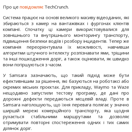
Про це
повідомляє
TechCrunch.
Система працює на основі великого масиву відеоданих, які
збираються з камер на вантажівках і фургонах клієнтів
компанії. Спочатку ці камери використовувалися для
зовнішнього та внутрішнього моніторингу транспорту,
підвищення безпеки водіїв і розбору інцидентів. Тепер же
компанія переорієнтувала їх можливості, навчивши
алгоритми штучного інтелекту розпізнавати ями, тріщини
та інші пошкодження доріг, а також оцінювати, як швидко
вони погіршуються з часом.
У Samsara зазначають, що такий підхід може бути
ефективнішим за рішення, які базуються на роботаксі або
окремих міських проєктах. Для прикладу, Waymo та Waze
нещодавно запустили тестову програму, де дані про
дорожні дефекти передаються місцевій владі. Проте в
Samsara наголошують, що їхня перевага полягає у значно
ширшій мережі комерційного транспорту, яка щодня
рухається стабільними маршрутами та дозволяє
отримувати повторні спостереження одних і тих самих
ділянок доріг.