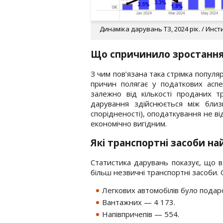
Динаміка дарувань ТЗ, 2024 рік. / Ин
Що спричинило зростання
З чим пов’язана така стрімка популя
причин полягає у податкових аспе
залежно від кількості проданих т
дарування здійснюється між бли
спорідненості), оподаткування не в
економічно вигідним.
Які транспортні засоби на
Статистика дарувань показує, що в 
більш незвичні транспортні засоби.
Легкових автомобілів було подар
Вантажних — 4 173.
Напівпричепів — 554.