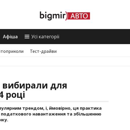
Афіша
Усі категорії
втоприколи
Тест-драйви
і вибирали для
4 році
улярним трендом, і, ймовірно, ця практика
 податкового навантаження та збільшенню
нку.