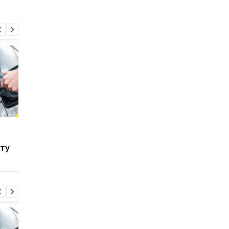
Toyota скорочує
Названо найкращі
виробництво через
німецькі двигуни, щ
сту
наслідки війни в Ірані
змінили автомобільн
індустрію