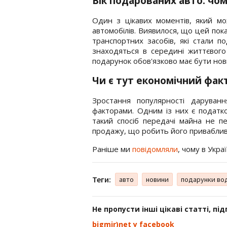
Вік подарованих авто: чо
Один з цікавих моментів, який мо
автомобілів. Виявилося, що цей пок
транспортних засобів, які стали 
знаходяться в середині життєвого
подарунок обов'язково має бути нов
Чи є тут економічний фак
Зростання популярності даруванн
факторами. Одним із них є податко
такий спосіб передачі майна не пе
продажу, що робить його приваблив
Раніше ми
повідомляли
, чому в Укра
Теги:
авто
новини
подарунки вод
Не пропусти інші цікаві статті, пі
bigmir)net у facebook