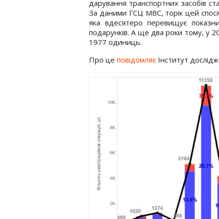
дарування транспортних засобів ста
За даними ГСЦ МВС, торік цей спос
яка вдесятеро перевищує показн
подарунків. А ще два роки тому, у 20
1977 одиниць.
Про це
повідомляє
Інститут дослідж