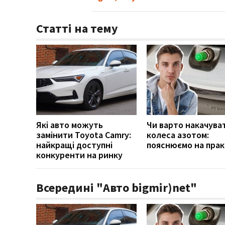
Статті на тему
Які авто можуть
Чи варто накачува
замінити Toyota Camry:
колеса азотом:
найкращі доступні
пояснюємо на прак
конкуренти на ринку
Всередині "Авто bigmir)net"