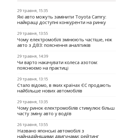
29 травня, 15:35
Які авто можуть замінити Toyota Camry:
найкращі доступні конкуренти на ринку
29 травня, 13:55
Чому електромобілі змінюють частіше, ніж
авто з ДВЗ: пояснення аналітиків
29 травня, 14:39
Чи варто накачувати колеса азотом:
пояснюємо на практиці
29 травня, 13:15
Стало відомо, в яких країнах ЄС продають
найбільше нових автомобілів
29 травня, 13:35
Чому ринок електромобілів стимулює більш
часту зміну авто у водіїв
26 травня, 13:55
Названо японські автомобілі з
найнадійнішими двигунами: рейтинг