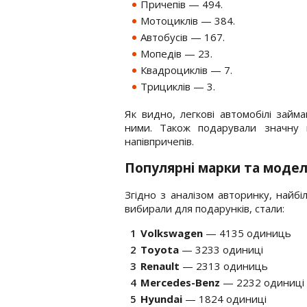
Причепів — 494.
Мотоциклів — 384.
Автобусів — 167.
Мопедів — 23.
Квадроциклів — 7.
Трициклів — 3.
Як видно, легкові автомобілі зай
ними. Також подарували значну кі
напівпричепів.
Популярні марки та модел
Згідно з аналізом авторинку, найбі
вибирали для подарунків, стали:
Volkswagen
— 4135 одиниць
Toyota
— 3233 одиниці
Renault
— 2313 одиниць
Mercedes-Benz
— 2232 одиниці
Hyundai
— 1824 одиниці