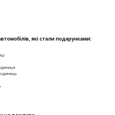
втомобілів, які стали подарунками:
ці
одиниця
 одиниць
ь