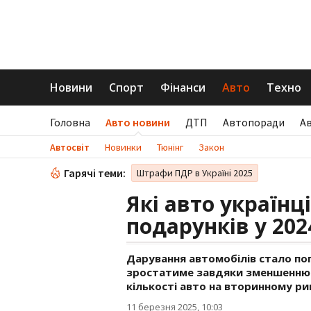
Новини
Спорт
Фінанси
Авто
Техно
Головна
Авто новини
ДТП
Автопоради
А
Автосвіт
Новинки
Тюнінг
Закон
Гарячі теми:
Штрафи ПДР в Україні 2025
Які авто українц
подарунків у 202
Дарування автомобілів стало поп
зростатиме завдяки зменшенню
кількості авто на вторинному ри
11 березня 2025, 10:03