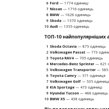
Ford
— 1774 одиниці
Nissan
— 1716 одиниць
BMW
— 1626 одиниць
Skoda
— 1570 одиниць
Audi
— 1355 одиниць
ТОП-10 найпопулярніших а
Skoda Octavia
— 875 одиниць
Volkswagen Passat
— 773 одини
Toyota RAV4
— 705 одиниць
Mercedes-Benz Sprinter
— 621 
Volkswagen Transporter
— 585
Toyota Camry
— 571 одиниця
Volkswagen Golf
— 535 одиниц
KIA Sportage
— 473 одиниці
Hyundai Tucson
— 466 одиниць
BMW X5
— 438 одиниць