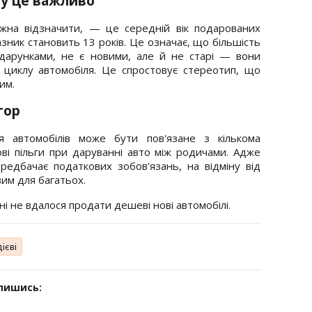
му це важливо
жна відзначити, — це середній вік подарованих
азник становить 13 років. Це означає, що більшість
подарунками, не є новими, але й не старі — вони
 циклу автомобіля. Це спростовує стереотип, що
им.
тор
я автомобілів може бути пов'язане з кількома
ві пільги при даруванні авто між родичами. Адже
редбачає податкових зобов’язань, на відміну від
им для багатьох.
їні не вдалося продати дешеві нові автомобілі.
ієві
дпишись: