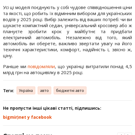
Усі ці моделі поєднують у собі чудове співвідношення ціни
та якості, що робить їх відмінним вибором для українських
водіїв у 2025 році. Вибір залежить від ваших потреб: чи ви
шукаєте компактний седан, універсальний кросовер або ж
плануєте зробити крок у майбутнє та придбати
електричний автомобіль. Незалежно від того, який
автомобіль ви оберете, важливо звертати увагу на його
технічні характеристики, комфорт, надійність і, звісно ж,
ціну.
Раніше ми
повідомляли
, що українці витратили понад 4,5
млрд грн на автоцивілку в 2025 році.
Теги:
Україна
авто
бюджетні авто
Не пропусти інші цікаві статті, підпишись:
bigmir)net у facebook