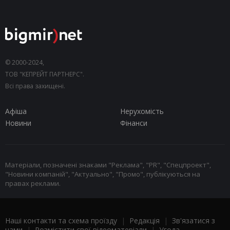
© 2000-2024,
ТОВ "КЕПРЕЙТ ПАРТНЕРС".
Всі права захищені.
Афіша
Нерухомість
Новини
Фінанси
Матеріали, позначені знаками "Реклама", "PR", "Спецпроект",
"Новини компаній", "Актуально", "Промо", публікуються на
правах реклами.
Наші контакти та схема проїзду
|
Редакція
|
Зв'язатися з
нами
|
Розмістити свої відеоматеріали
|
Угода