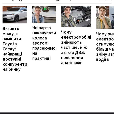
Чи варто
Які авто
Чому
накачувати
можуть
Чому ри
електромобілі
колеса
замінити
електро
змінюють
азотом:
Toyota
стимул
частіше, ніж
пояснюємо
Camry:
більш ч
авто з ДВЗ:
на
найкращі
зміну ав
пояснення
практиці
доступні
водіїв
аналітиків
конкуренти
на ринку