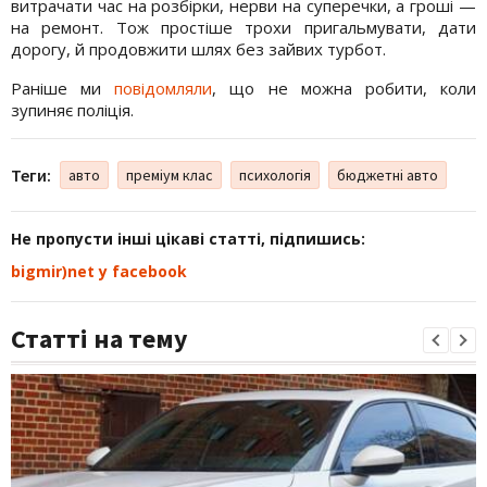
витрачати час на розбірки, нерви на суперечки, а гроші —
на ремонт. Тож простіше трохи пригальмувати, дати
дорогу, й продовжити шлях без зайвих турбот.
Раніше ми
повідомляли
, що не можна робити, коли
зупиняє поліція.
Теги:
авто
преміум клас
психологія
бюджетні авто
Не пропусти інші цікаві статті, підпишись:
bigmir)net у facebook
Статті на тему