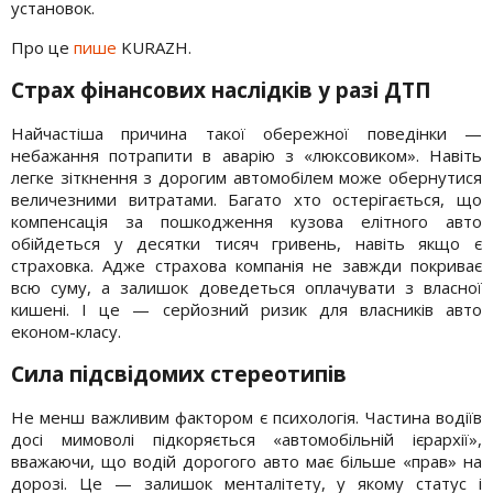
установок.
Про це
пише
KURAZH.
Страх фінансових наслідків у разі ДТП
Найчастіша причина такої обережної поведінки —
небажання потрапити в аварію з «люксовиком». Навіть
легке зіткнення з дорогим автомобілем може обернутися
величезними витратами. Багато хто остерігається, що
компенсація за пошкодження кузова елітного авто
обійдеться у десятки тисяч гривень, навіть якщо є
страховка. Адже страхова компанія не завжди покриває
всю суму, а залишок доведеться оплачувати з власної
кишені. І це — серйозний ризик для власників авто
економ-класу.
Сила підсвідомих стереотипів
Не менш важливим фактором є психологія. Частина водіїв
досі мимоволі підкоряється «автомобільній ієрархії»,
вважаючи, що водій дорогого авто має більше «прав» на
дорозі. Це — залишок менталітету, у якому статус і