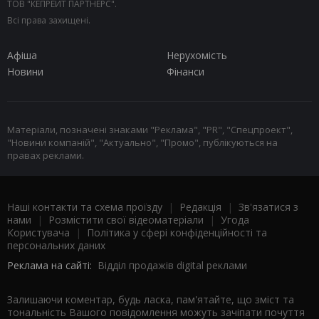
ТОВ "КЕПРЕЙТ ПАРТНЕРС".
Всі права захищені.
Афіша
Нерухомість
Новини
Фінанси
Матеріали, позначені знаками "Реклама", "PR", "Спецпроект",
"Новини компаній", "Актуально", "Промо", публікуються на
правах реклами.
Наші контакти та схема проїзду
|
Редакція
|
Зв'язатися з
нами
|
Розмістити свої відеоматеріали
|
Угода
Користувача
|
Політика у сфері конфіденційності та
персональних даних
Реклама на сайті:
Відділ продажів digital реклами
Залишаючи коментар, будь ласка, пам'ятайте, що зміст та
тональність Вашого повідомлення можуть зачіпати почуття