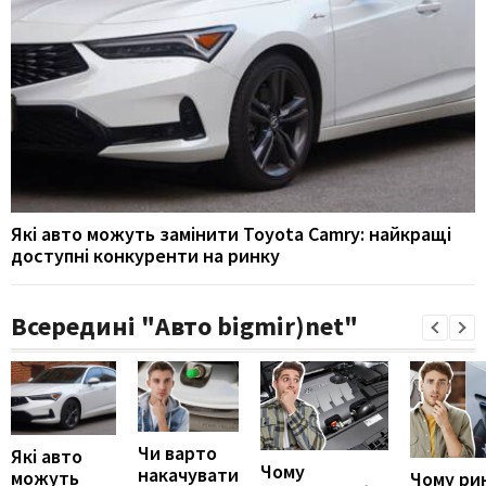
Які авто можуть замінити Toyota Camry: найкращі
доступні конкуренти на ринку
Всередині "Авто bigmir)net"
Чи варто
Які авто
Чому
накачувати
можуть
Чому ри