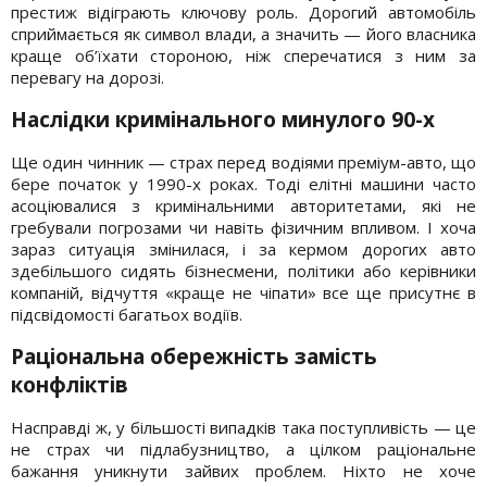
престиж відіграють ключову роль. Дорогий автомобіль
сприймається як символ влади, а значить — його власника
краще об’їхати стороною, ніж сперечатися з ним за
перевагу на дорозі.
Наслідки кримінального минулого 90-х
Ще один чинник — страх перед водіями преміум-авто, що
бере початок у 1990-х роках. Тоді елітні машини часто
асоціювалися з кримінальними авторитетами, які не
гребували погрозами чи навіть фізичним впливом. І хоча
зараз ситуація змінилася, і за кермом дорогих авто
здебільшого сидять бізнесмени, політики або керівники
компаній, відчуття «краще не чіпати» все ще присутнє в
підсвідомості багатьох водіїв.
Раціональна обережність замість
конфліктів
Насправді ж, у більшості випадків така поступливість — це
не страх чи підлабузництво, а цілком раціональне
бажання уникнути зайвих проблем. Ніхто не хоче