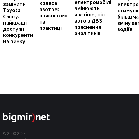
електромобілі
колеса
замінити
електро
змінюють
азотом:
Toyota
стимул
частіше, ніж
пояснюємо
Camry:
більш ч
авто з ДВЗ:
на
найкращі
зміну ав
пояснення
практиці
доступні
водіїв
аналітиків
конкуренти
на ринку
© 2000-2024,