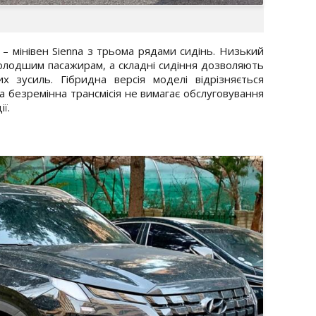
– мінівен Sienna з трьома рядами сидінь. Низький
молодшим пасажирам, а складні сидіння дозволяють
х зусиль. Гібридна версія моделі відрізняється
а безремінна трансмісія не вимагає обслуговування
ї.