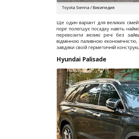
Toyota Sienna / Википедия
Ще один варіант для великих сімей 
поріг полегшує посадку навіть най
перевозити великі речі без зайви
відмінною паливною економічністю, 
завдяки своїй герметичній конструкці
Hyundai Palisade