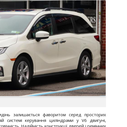
идінь залишається фаворитом серед просторих
ній системі керування циліндрами у V6 двигуні,
овічність. Надійність конструкції дверей і ремінних