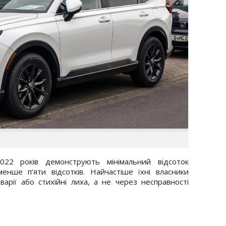
022 років демонструють мінімальний відсоток
нше п’яти відсотків. Найчастіше їхні власники
арії або стихійні лиха, а не через несправності