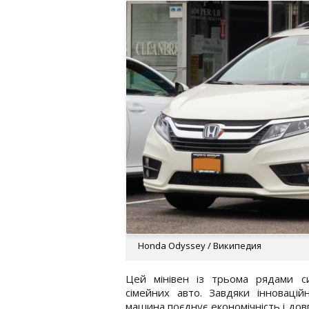
Honda Odyssey / Википедия
Цей мінівен із трьома рядами с
сімейних авто. Завдяки інновацій
машина поєднує економічність і довг