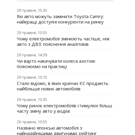
29 травня, 15:35
Які авто можуть замінити Toyota Camry:
найкращі доступні конкуренти на ринку
29 травня, 13:55
Чому електромобілі змінюють частіше, ніж
авто з ДВЗ: пояснення аналітиків
29 травня, 14:39
Чи варто накачувати колеса азотом:
пояснюємо на практиці
29 травня, 13:15
Стало відомо, в яких країнах ЄС продають
найбільше нових автомобілів
29 травня, 13:35
Чому ринок електромобілів стимулює більш
часту зміну авто у водіїв
26 травня, 13:55
Названо японські автомобілі з
найнадійнішими двигунами: рейтинг