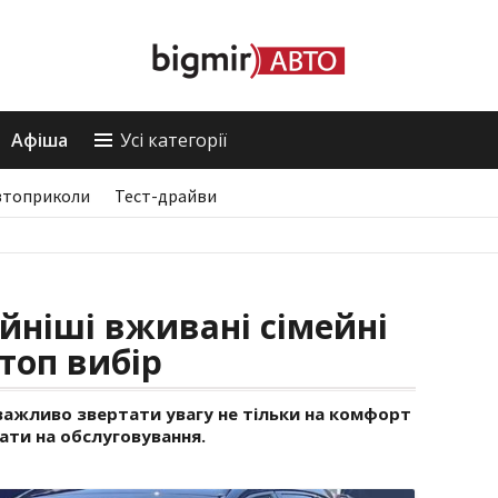
Афіша
Усі категорії
втоприколи
Тест-драйви
йніші вживані сімейні
 топ вибір
 важливо звертати увагу не тільки на комфорт
трати на обслуговування.