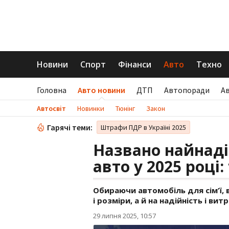
Новини
Спорт
Фінанси
Авто
Техно
Головна
Авто новини
ДТП
Автопоради
А
Автосвіт
Новинки
Тюнінг
Закон
Гарячі теми:
Штрафи ПДР в Україні 2025
Названо найнаді
авто у 2025 році:
Обираючи автомобіль для сім’ї,
і розміри, а й на надійність і ви
29 липня 2025, 10:57