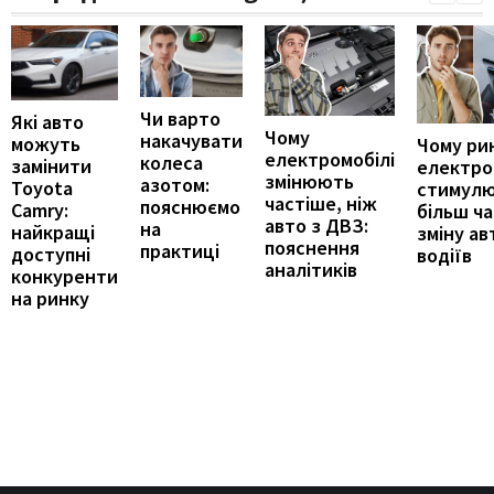
Чи варто
Які авто
Чому
накачувати
можуть
Чому ри
електромобілі
колеса
замінити
електро
змінюють
азотом:
Toyota
стимул
частіше, ніж
пояснюємо
Camry:
більш ч
авто з ДВЗ:
на
найкращі
зміну ав
пояснення
практиці
доступні
водіїв
аналітиків
конкуренти
на ринку