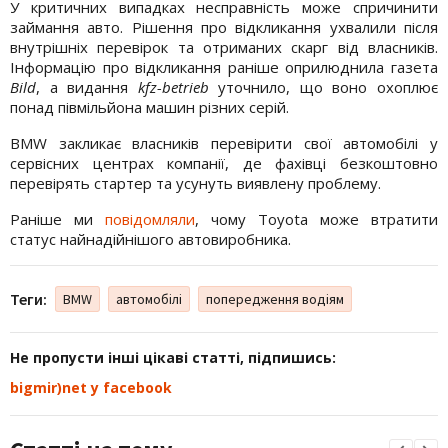
У критичних випадках несправність може спричинити
займання авто. Рішення про відкликання ухвалили після
внутрішніх перевірок та отриманих скарг від власників.
Інформацію про відкликання раніше оприлюднила газета
Bild
, а видання
kfz-betrieb
уточнило, що воно охоплює
понад півмільйона машин різних серій.
BMW закликає власників перевірити свої автомобілі у
сервісних центрах компанії, де фахівці безкоштовно
перевірять стартер та усунуть виявлену проблему.
Раніше ми
повідомляли
, чому Toyota може втратити
статус найнадійнішого автовиробника.
Теги:
BMW
автомобілі
попередження водіям
Не пропусти інші цікаві статті, підпишись:
bigmir)net у facebook