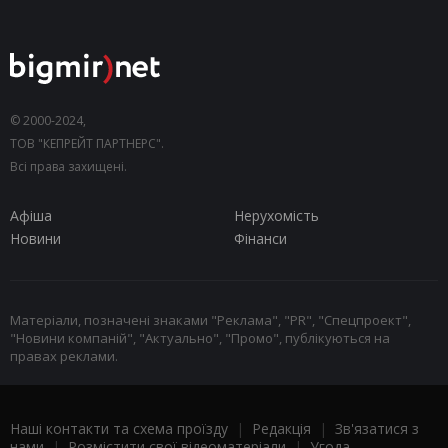
© 2000-2024,
ТОВ "КЕПРЕЙТ ПАРТНЕРС".
Всі права захищені.
Афіша
Нерухомість
Новини
Фінанси
Матеріали, позначені знаками "Реклама", "PR", "Спецпроект",
"Новини компаній", "Актуально", "Промо", публікуються на
правах реклами.
Наші контакти та схема проїзду
|
Редакція
|
Зв'язатися з
нами
|
Розмістити свої відеоматеріали
|
Угода