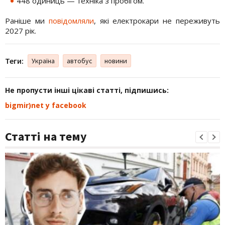
448 одиниць — техніка з пробігом.
Раніше ми
повідомляли
, які електрокари не переживуть
2027 рік.
Теги:
Україна
автобус
новини
Не пропусти інші цікаві статті, підпишись:
bigmir)net у facebook
Статті на тему