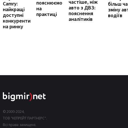
частіше, ніж
пояснюємо
Camry:
більш ч
авто з ДВЗ:
на
найкращі
зміну ав
пояснення
практиці
доступні
водіїв
аналітиків
конкуренти
на ринку
© 2000-2024,
ТОВ "КЕПРЕЙТ ПАРТНЕРС".
Всі права захищені.