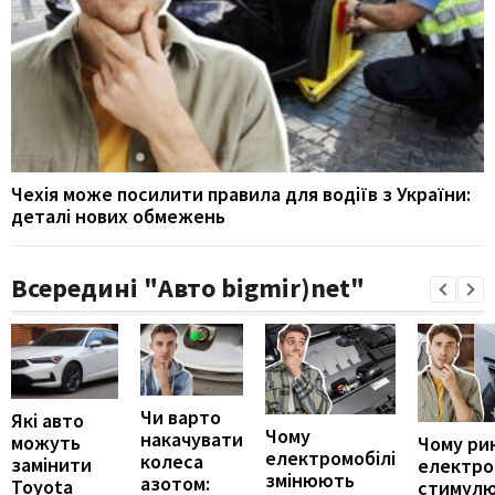
Чехія може посилити правила для водіїв з України:
деталі нових обмежень
Всередині "Авто bigmir)net"
Чи варто
Які авто
Чому
накачувати
можуть
Чому ри
електромобілі
колеса
замінити
електро
змінюють
азотом:
Toyota
стимул