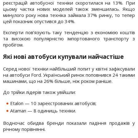
реєстрацій автобусної техніки скоротилася на 13%. При
цьому частка нових моделей також зменшилась. Якщо
минулого року нова техніка займала 37% ринку, то тепер
цей показник опустився до 34%.
Експерти пов’язують таку тенденцію з економією коштів
та високою популярністю імпортованого транспорту з
пробігом.
Які нові автобуси купували найчастіше
Серед нової техніки найбільший попит у квітні зафіксували
на автобуси Ford. Український ринок поповнився 24 такими
машинами, що на 26% більше, ніж роком раніше.
До трійки лідерів також увійшли:
Etalon — 10 зареєстрованих автобусів;
Ataman — 8 одиниць техніки.
Водночас обидва бренди показали падіння продажів у
річному порівнянні.