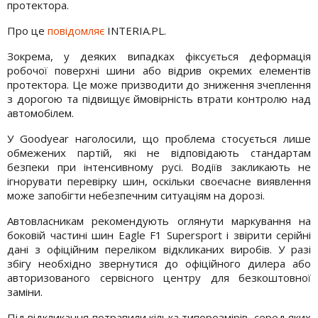
протектора.
Про це
повідомляє
INTERIA.PL.
Зокрема, у деяких випадках фіксується деформація
робочої поверхні шини або відрив окремих елементів
протектора. Це може призводити до зниження зчеплення
з дорогою та підвищує ймовірність втрати контролю над
автомобілем.
У Goodyear наголосили, що проблема стосується лише
обмежених партій, які не відповідають стандартам
безпеки при інтенсивному русі. Водіїв закликають не
ігнорувати перевірку шин, оскільки своєчасне виявлення
може запобігти небезпечним ситуаціям на дорозі.
Автовласникам рекомендують оглянути маркування на
боковій частині шин Eagle F1 Supersport і звірити серійні
дані з офіційним переліком відкликаних виробів. У разі
збігу необхідно звернутися до офіційного дилера або
авторизованого сервісного центру для безкоштовної
заміни.
Під відкликання потрапили кілька типорозмірів, серед яких