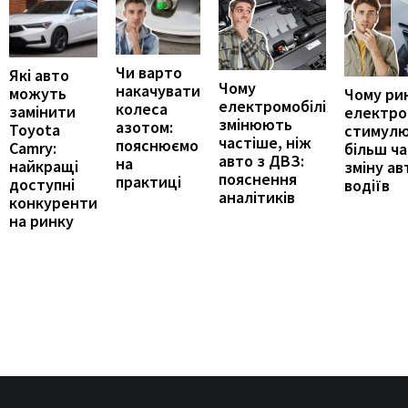
Чи варто
Які авто
Чому
накачувати
можуть
Чому ри
електромобілі
колеса
замінити
електро
змінюють
азотом:
Toyota
стимул
частіше, ніж
пояснюємо
Camry:
більш ч
авто з ДВЗ:
на
найкращі
зміну ав
пояснення
практиці
доступні
водіїв
аналітиків
конкуренти
на ринку