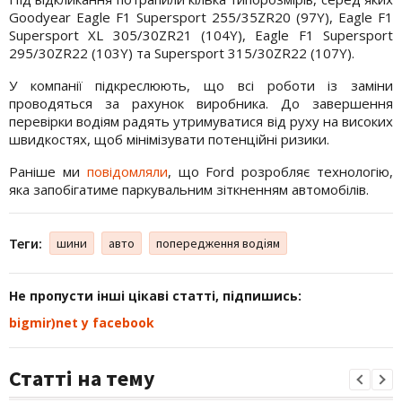
Goodyear Eagle F1 Supersport 255/35ZR20 (97Y), Eagle F1
Supersport XL 305/30ZR21 (104Y), Eagle F1 Supersport
295/30ZR22 (103Y) та Supersport 315/30ZR22 (107Y).
У компанії підкреслюють, що всі роботи із заміни
проводяться за рахунок виробника. До завершення
перевірки водіям радять утримуватися від руху на високих
швидкостях, щоб мінімізувати потенційні ризики.
Раніше ми
повідомляли
, що Ford розробляє технологію,
яка запобігатиме паркувальним зіткненням автомобілів.
Теги:
шини
авто
попередження водіям
Не пропусти інші цікаві статті, підпишись:
bigmir)net у facebook
Статті на тему