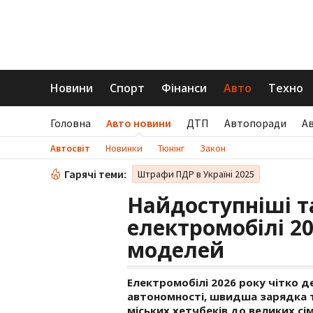
Новини
Спорт
Фінанси
Авто
Техно
Головна
Авто новини
ДТП
Автопоради
А
Автосвіт
Новинки
Тюнінг
Закон
Гарячі теми:
Штрафи ПДР в Україні 2025
Найдоступніші т
електромобілі 20
моделей
Електромобілі 2026 року чітко 
автономності, швидша зарядка т
міських хетчбеків до великих сі