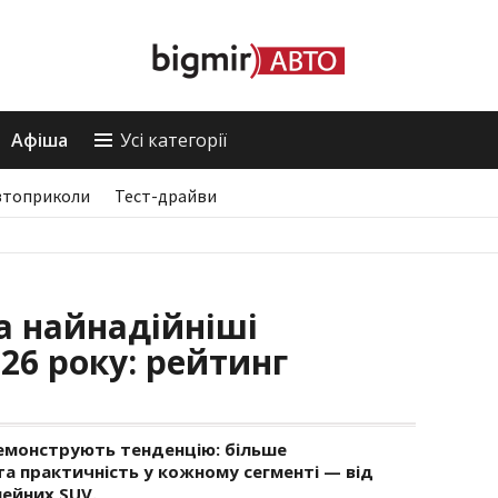
Афіша
Усі категорії
втоприколи
Тест-драйви
а найнадійніші
26 року: рейтинг
демонструють тенденцію: більше
а практичність у кожному сегменті — від
мейних SUV.