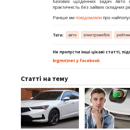
базових щоденних задач. Авто 
практичність без зайвих складних р
Раніше ми
повідомляли
про найпопуля
Теги:
авто
електромобілі
рейтин
Не пропусти інші цікаві статті, пі
bigmir)net у facebook
Статті на тему