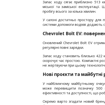
Запас ходу сягає приблизно 513 к
міської та заміської експлуатації
пробігу всього за кілька хвилин.
У салоні достатньо простору для п
системи допомоги водієві додають с
Chevrolet Bolt EV: поверн
Оновлений Chevrolet Bolt EV отрим
регулярні повні зарядки.
Запас ходу становить близько 422 к
скорочує час простою. Компактні ро
не жертвуючи при цьому технологіч
Нові проєкти та майбутні 
У найближчому майбутньому очікує
може перевищити позначку 500 
ефективності та доступності, що р
Окремо варто згадати новий бренд 