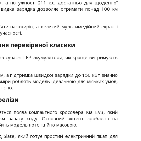
м, а потужності 211 к.с. достатньо для щоденної
. Швидка зарядка дозволяє отримати понад 100 км
’яти пасажирів, а великий мультимедійний екран і
учасності.
ення перевіреної класики
ав сучасні LFP-акумулятори, які краще витримують
м, а підтримка швидкої зарядки до 150 кВт значно
зміри роблять модель ідеальною для міських умов,
ністю.
релізи
ться поява компактного кросовера Kia EV3, який
км запасу ходу. Основний акцент зроблено на
обить модель потенційно масовою.
Slate, який готує простий електричний пікап для