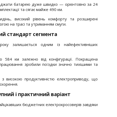
яджати батарею дуже швидко — орієнтовно за 24
мплектації та сягає майже 490 км.
идінь, високий рівень комфорту та розширені
огою на трасі та утриманням смуги.
ний стандарт сегмента
року залишається одним із найефективніших
о 584 км залежно від конфігурації. Покращена
опрацювання зробили поїздки значно тихішими та
я з високою продуктивністю електроприводу, що
скорення.
тупний і практичний варіант
 найцікавіших бюджетних електрокросоверів завдяки