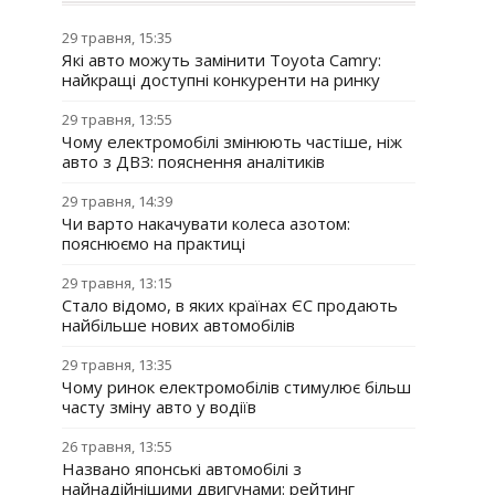
29 травня, 15:35
Які авто можуть замінити Toyota Camry:
найкращі доступні конкуренти на ринку
29 травня, 13:55
Чому електромобілі змінюють частіше, ніж
авто з ДВЗ: пояснення аналітиків
29 травня, 14:39
Чи варто накачувати колеса азотом:
пояснюємо на практиці
29 травня, 13:15
Стало відомо, в яких країнах ЄС продають
найбільше нових автомобілів
29 травня, 13:35
Чому ринок електромобілів стимулює більш
часту зміну авто у водіїв
26 травня, 13:55
Названо японські автомобілі з
найнадійнішими двигунами: рейтинг