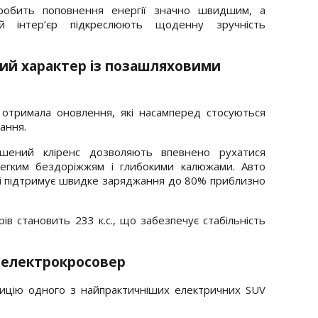
робить поповнення енергії значно швидшим, а
й інтер’єр підкреслюють щоденну зручність
чний характер із позашляховими
 отримала оновлення, які насамперед стосуються
ання.
ьшений кліренс дозволяють впевнено рухатися
егким бездоріжжям і глибокими калюжами. Авто
м і підтримує швидке заряджання до 80% приблизно
в становить 233 к.с., що забезпечує стабільність
й електрокросовер
ицію одного з найпрактичніших електричних SUV