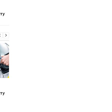
Toyota скорочує
Названо найкращі
виробництво через
німецькі двигуни, щ
сту
наслідки війни в Ірані
змінили автомобільн
індустрію
Стало відомо, в яких
Toyota скорочує
країнах ЄС продають
виробництво через
сту
найбільше нових
наслідки війни в Іран
автомобілів