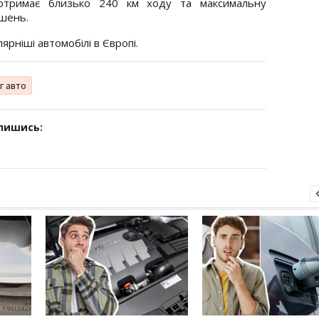
отримає близько 240 км ходу та максимальну
ішень.
рніші автомобілі в Європі.
г авто
дпишись: