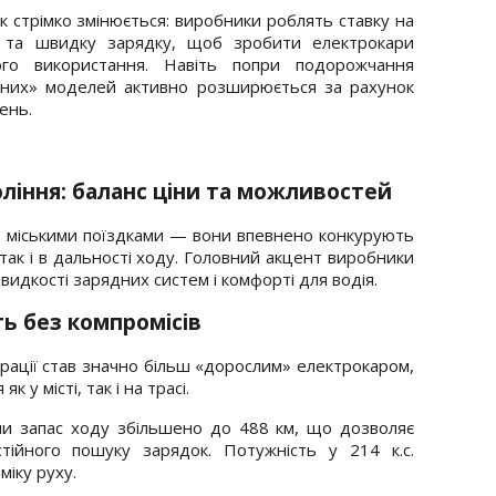
 стрімко змінюється: виробники роблять ставку на
у та швидку зарядку, щоб зробити електрокари
о використання. Навіть попри подорожчання
лених» моделей активно розширюється за рахунок
ень.
оління: баланс ціни та можливостей
я міськими поїздками — вони впевнено конкурують
 так і в дальності ходу. Головний акцент виробники
идкості зарядних систем і комфорті для водія.
ть без компромісів
рації став значно більш «дорослим» електрокаром,
у місті, так і на трасі.
рми запас ходу збільшено до 488 км, що дозволяє
тійного пошуку зарядок. Потужність у 214 к.с.
міку руху.