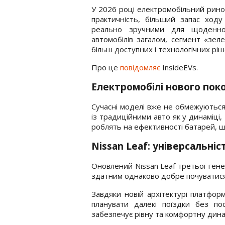
У 2026 році електромобільний ринок
практичність, більший запас ход
реально зручними для щоденног
автомобілів загалом, сегмент «зе
більш доступних і технологічних ріш
Про це
повідомляє
InsideEVs.
Електромобілі нового пок
Сучасні моделі вже не обмежуютьс
із традиційними авто як у динаміці,
роблять на ефективності батарей, шв
Nissan Leaf: універсальніс
Оновлений Nissan Leaf третьої гене
здатним однаково добре почуватися як 
Завдяки новій архітектурі платфо
планувати далекі поїздки без пос
забезпечує рівну та комфортну дина