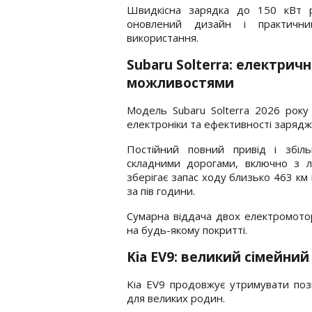
Швидкісна зарядка до 150 кВт 
оновлений дизайн і практични
використання.
Subaru Solterra: електри
можливостями
Модель Subaru Solterra 2026 року
електроніки та ефективності зарядж
Постійний повний привід і збіл
складними дорогами, включно з л
зберігає запас ходу близько 463 к
за пів години.
Сумарна віддача двох електромоторі
на будь-якому покритті.
Kia EV9: великий сімейни
Kia EV9 продовжує утримувати поз
для великих родин.