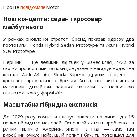
Про це
повідомляє
Motor.
Нові концепти: седан і кросовер
майбутнього
У рамках оновленої стратегії бренд показав одразу два
прототипи: Honda Hybrid Sedan Prototype та Acura Hybrid
SUV Prototype.
Перший — це великий ліфтбек у бізнес-класі, який за
своїми пропорціями та позиціонуванням нагадує моделі на
кшталт Audi A4 або Skoda Superb. Другий концепт —
кросовер преміального бренду Acura, що вирізняється
масивним дизайном задньої частини та незвичною
світлотехнікою у формі «X».
Масштабна гібридна експансія
До 2029 року компанія планує вивести на ринок до 15
нових гібридних моделей. Основний акцент зроблено на
ринки Північної Америки, Японії та Індії — саме там
виробник очікує найвищий попит і бачить потенціал для