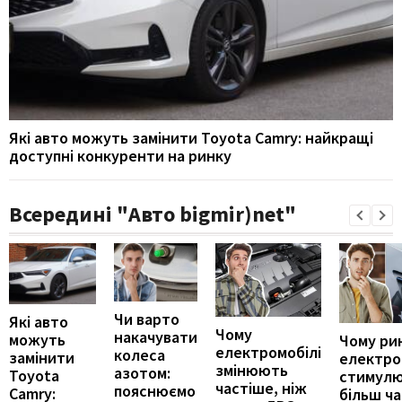
Які авто можуть замінити Toyota Camry: найкращі
доступні конкуренти на ринку
Всередині "Авто bigmir)net"
Чи варто
Які авто
Чому
накачувати
можуть
Чому ри
електромобілі
колеса
замінити
електро
змінюють
азотом:
Toyota
стимул
частіше, ніж
пояснюємо
Camry:
більш ч