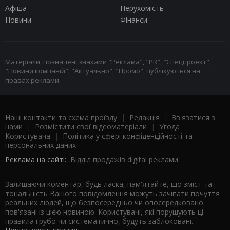
Афіша
Нерухомість
Новини
Фінанси
Матеріали, позначені знаками "Реклама", "PR", "Спецпроект",
"Новини компаній", "Актуально", "Промо", публікуються на
правах реклами.
Наші контакти та схема проїзду
|
Редакція
|
Зв'язатися з
нами
|
Розмістити свої відеоматеріали
|
Угода
Користувача
|
Політика у сфері конфіденційності та
персональних даних
Реклама на сайті:
Відділ продажів digital реклами
Залишаючи коментар, будь ласка, пам'ятайте, що зміст та
тональність Вашого повідомлення можуть зачіпати почуття
реальних людей, що безпосередньо чи опосередковано
пов'язані із цією новиною. Користувачі, які порушують ці
правила грубо чи систематично, будуть заблоковані.