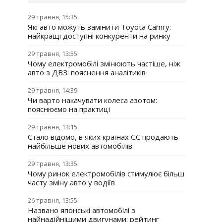
29 травня, 15:35
Які авто можуть замінити Toyota Camry:
найкращі доступні конкуренти на ринку
29 травня, 13:55
Чому електромобілі змінюють частіше, ніж
авто з ДВЗ: пояснення аналітиків
29 травня, 14:39
Чи варто накачувати колеса азотом:
пояснюємо на практиці
29 травня, 13:15
Стало відомо, в яких країнах ЄС продають
найбільше нових автомобілів
29 травня, 13:35
Чому ринок електромобілів стимулює більш
часту зміну авто у водіїв
26 травня, 13:55
Названо японські автомобілі з
найнадійнішими двигунами: рейтинг