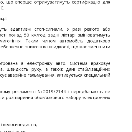
вто, що вперше отримуватимуть сертифікацію для
С.
.pl.
ть адаптивні стоп-сигнали. У разі різкого або
сті понад 50 км/год задні ліхтарі змінюватимуть
иготіння. Таким чином автомобіль додатково
 небезпечне зниження швидкості, що має зменшити
егрована в електроніку авто. Система враховує
а, швидкість руху, а також дані стабілізаційних
ксує аварійне гальмування, активується спеціальний
ському регламенті №2019/2144 і передбачають не
ї, а й розширення обов’язкового набору електронних
і велосипедистів;
 смузі руху;