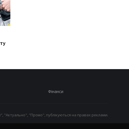
Стало відомо, в яких
Toyota скорочує
країнах ЄС продають
виробництво через
сту
найбільше нових
наслідки війни в Іран
автомобілів
Фінанси
", "Актуально", "Промо", публікуються на правах реклами.