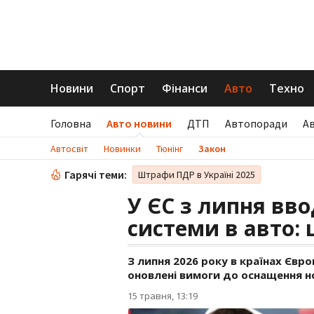
Новини
Спорт
Фінанси
Авто
Техно
Головна
Авто новини
ДТП
Автопоради
А
Автосвіт
Новинки
Тюнінг
Закон
Гарячі теми:
Штрафи ПДР в Україні 2025
У ЄС з липня вво
системи в авто: 
З липня 2026 року в країнах Євр
оновлені вимоги до оснащення н
15 травня, 13:19