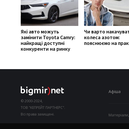
Які авто можуть
Чи варто накачува
замінити Toyota Camry:
колеса азотом:
найкращі доступні
пояснюємо на прак
конкуренти на ринку
Афіша
© 2000-2024,
ТОВ "КЕПРЕЙТ ПАРТНЕРС".
Всі права захищені.
Матеріали,