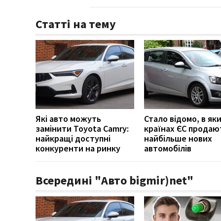
Статті на тему
Які авто можуть
Стало відомо, в як
замінити Toyota Camry:
країнах ЄС продаю
найкращі доступні
найбільше нових
конкуренти на ринку
автомобілів
Всередині "Авто bigmir)net"