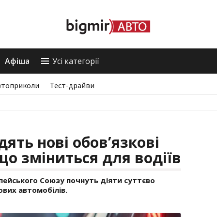
Афіша
Усі категорії
втоприколи
Тест-драйви
дять нові обов’язкові
що зміниться для водіїв
опейського Союзу почнуть діяти суттєво
ових автомобілів.