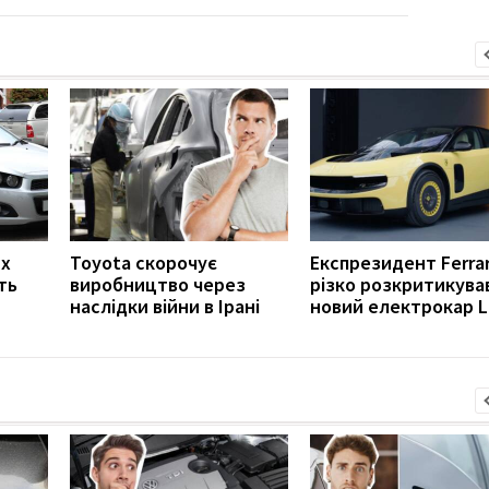
их
Toyota скорочує
Експрезидент Ferrar
ть
виробництво через
різко розкритикува
наслідки війни в Ірані
новий електрокар L