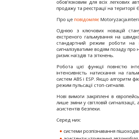
обов’язковим для всіх легкових а
продажу та реєстрації на території Є
Про це
повідомляє
Motoryzacja.interia
Однією з ключових новацій стану
екстреного гальмування на швидко
стандартний режим роботи на м
сигналізуватиме водіям позаду про
ризик наїздів та зіткнень.
Робота цієї функції повністю інт
інтенсивність натискання на гальм
систем ABS і ESP. Якщо алгоритм фі
режим пульсації стоп-сигналів.
Нові вимоги закріплені в європей
лише зміни у світловій сигналізаці
асистентів безпеки.
Серед них:
системи розпізнавання пішоходів 
асистенти утримання автомобіля в