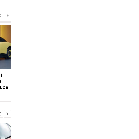
i
Що вміє ваш
Дизель чи гібрид: чи
в
автомобільний ключ:
варто переходити н
uce
маловідомі можливості,
нові технології
які варто знати