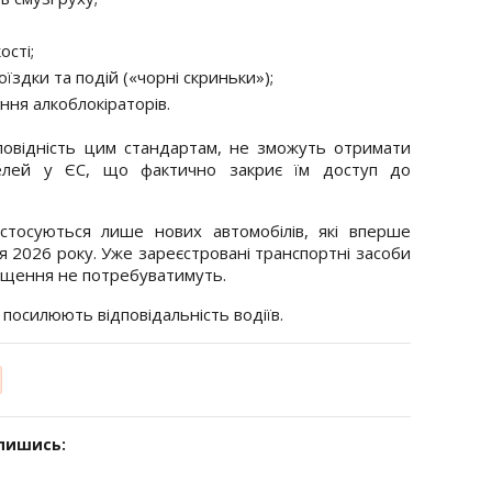
ості;
їздки та подій («чорні скриньки»);
ння алкоблокіраторів.
дповідність цим стандартам, не зможуть отримати
делей у ЄС, що фактично закриє їм доступ до
тосуються лише нових автомобілів, які вперше
я 2026 року. Уже зареєстровані транспортні засоби
нащення не потребуватимуть.
і посилюють відповідальність водіїв.
дпишись: