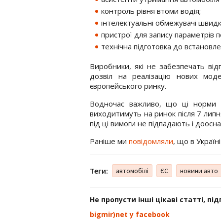
контроль рівня втоми водія;
інтелектуальні обмежувачі швидк
пристрої для запису параметрів по
технічна підготовка до встановле
Виробники, які не забезпечать ві
дозвіл на реалізацію нових мо
європейського ринку.
Водночас важливо, що ці норми с
виходитимуть на ринок після 7 липн
під ці вимоги не підпадають і доос
Раніше ми
повідомляли
, що в Україн
Теги:
автомобілі
ЄС
новини авто
Не пропусти інші цікаві статті, пі
bigmir)net у facebook