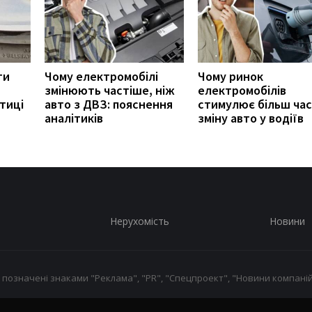
ти
Чому електромобілі
Чому ринок
змінюють частіше, ніж
електромобілів
тиці
авто з ДВЗ: пояснення
стимулює більш ча
аналітиків
зміну авто у водіїв
Нерухомість
Новини
 позначені знаками "Реклама", "PR", "Спецпроект", "Новини компаній