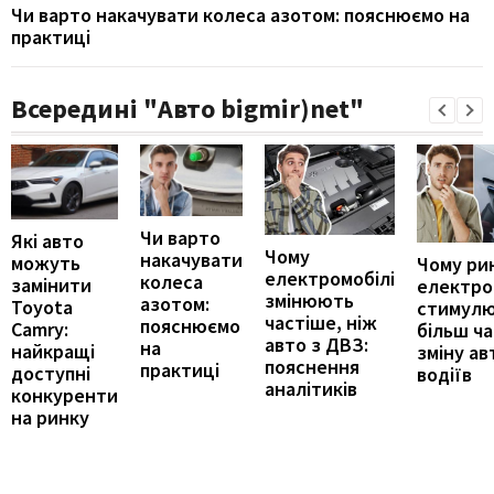
Чи варто накачувати колеса азотом: пояснюємо на
практиці
Всередині "Авто bigmir)net"
Чи варто
Які авто
Чому
накачувати
можуть
Чому ри
електромобілі
колеса
замінити
електро
змінюють
азотом:
Toyota
стимул
частіше, ніж
пояснюємо
Camry:
більш ч
авто з ДВЗ:
на
найкращі
зміну ав
пояснення
практиці
доступні
водіїв
аналітиків
конкуренти
на ринку