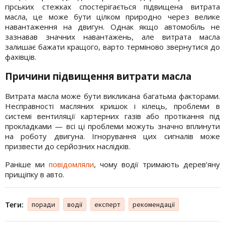
гірських стежках спостерігається підвищена витрата
масла, це може бути цілком природно через велике
навантаження на двигун. Однак якщо автомобіль не
зазнавав значних навантажень, але витрата масла
залишає бажати кращого, варто терміново звернутися до
фахівців.
Причини підвищення витрати масла
Витрата масла може бути викликана багатьма факторами.
Несправності масляних кришок і кілець, проблеми в
системі вентиляції картерних газів або протікання під
прокладками — всі ці проблеми можуть значно вплинути
на роботу двигуна. Ігнорування цих сигналів може
призвести до серйозних наслідків.
Раніше ми
повідомляли
, чому водії тримають дерев’яну
прищіпку в авто.
Теги:
поради
водії
експерт
рекомендації