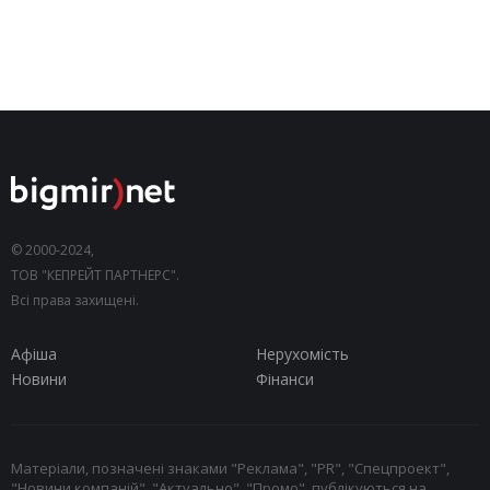
© 2000-2024,
ТОВ "КЕПРЕЙТ ПАРТНЕРС".
Всі права захищені.
Афіша
Нерухомість
Новини
Фінанси
Матеріали, позначені знаками "Реклама", "PR", "Спецпроект",
"Новини компаній", "Актуально", "Промо", публікуються на