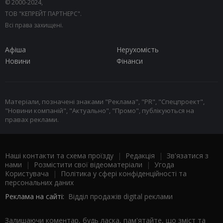
© 2000-2024,
ТОВ "КЕПРЕЙТ ПАРТНЕРС".
Всі права захищені.
Афіша
Нерухомість
Новини
Фінанси
Матеріали, позначені знаками "Реклама", "PR", "Спецпроект",
"Новини компаній", "Актуально", "Промо", публікуються на
правах реклами.
Наші контакти та схема проїзду
|
Редакція
|
Зв'язатися з
нами
|
Розмістити свої відеоматеріали
|
Угода
Користувача
|
Політика у сфері конфіденційності та
персональних даних
Реклама на сайті:
Відділ продажів digital реклами
Залишаючи коментар, будь ласка, пам'ятайте, що зміст та