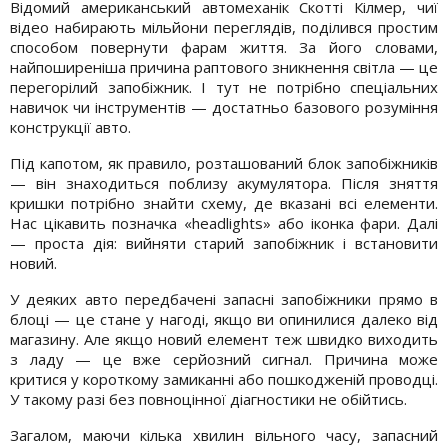
Відомий американський автомеханік Скотті Кілмер, чиї
відео набирають мільйони переглядів, поділився простим
способом повернути фарам життя. За його словами,
найпоширеніша причина раптового зникнення світла — це
перегорілий запобіжник. І тут не потрібно спеціальних
навичок чи інструментів — достатньо базового розуміння
конструкції авто.
Під капотом, як правило, розташований блок запобіжників
— він знаходиться поблизу акумулятора. Після зняття
кришки потрібно знайти схему, де вказані всі елементи.
Нас цікавить позначка «headlights» або іконка фари. Далі
— проста дія: вийняти старий запобіжник і встановити
новий.
У деяких авто передбачені запасні запобіжники прямо в
блоці — це стане у нагоді, якщо ви опинилися далеко від
магазину. Але якщо новий елемент теж швидко виходить
з ладу — це вже серйозний сигнал. Причина може
критися у короткому замиканні або пошкодженій проводці.
У такому разі без повноцінної діагностики не обійтись.
Загалом, маючи кілька хвилин вільного часу, запасний