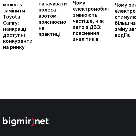
Чому
накачувати
можуть
Чому ри
електромобілі
колеса
замінити
електро
змінюють
азотом:
Toyota
стимул
частіше, ніж
пояснюємо
Camry:
більш ч
авто з ДВЗ:
на
найкращі
зміну ав
пояснення
практиці
доступні
водіїв
аналітиків
конкуренти
на ринку