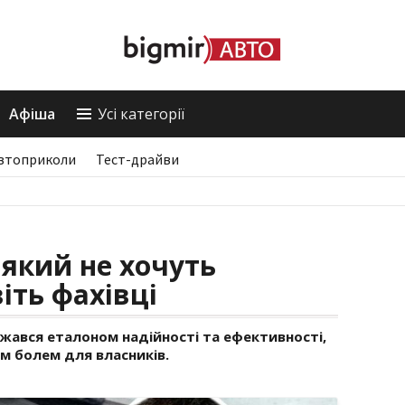
Афіша
Усі категорії
втоприколи
Тест-драйви
 який не хочуть
іть фахівці
ажався еталоном надійності та ефективності,
м болем для власників.