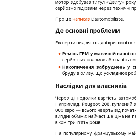
мотор здобував титул «Двигун року»
серйозно підірвана через технічні п
Про це
написав
Lʼautomobiliste.
Де основні проблеми
Експерти виділяють дві критичні нес
Ремінь ГРМ у масляній ванні 
серйозних поломок або навіть по
Накопичення забруднень у си
бруду в оливу, що ускладнює роб
Наслідки для власників
Через ці недоліки вартість автомоб
Наприклад, Peugeot 208, куплений з
000 євро — всього чверть від почат
вигідні обміни: найчастіше ціна не
віком три-п’ять років.
На популярному французькому май