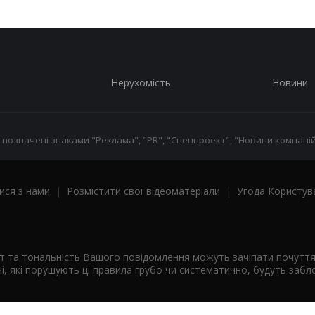
Нерухомість
Новини
 позначені знаками "Реклама", "PR", "Спецпроект", "Новини компаній
ися з нами
|
Розмістити свої відеоматеріали
|
Угода Користув
ст та тональність Вашого повідомлення можуть зачіпати почутт
і, які порушують ці правила грубо чи систематично, будуть забло