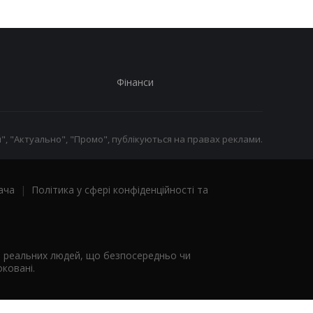
Фінанси
", "Актуально", "Промо", публікуються на правах реклами.
ача
|
Політика у сфері конфіденційності та
я реальних людей, що безпосередньо чи
ковані.