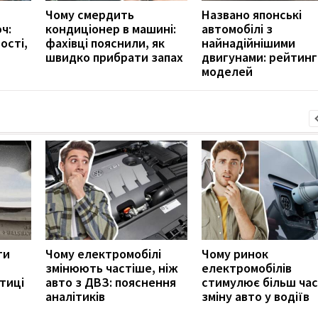
Чому смердить
Названо японські
ч:
кондиціонер в машині:
автомобілі з
ості,
фахівці пояснили, як
найнадійнішими
швидко прибрати запах
двигунами: рейтинг
моделей
ти
Чому електромобілі
Чому ринок
змінюють частіше, ніж
електромобілів
тиці
авто з ДВЗ: пояснення
стимулює більш ча
аналітиків
зміну авто у водіїв