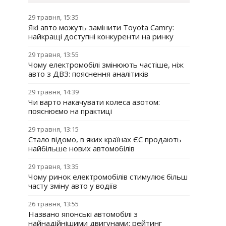
29 травня, 15:35
Які авто можуть замінити Toyota Camry:
найкращі доступні конкуренти на ринку
29 травня, 13:55
Чому електромобілі змінюють частіше, ніж
авто з ДВЗ: пояснення аналітиків
29 травня, 14:39
Чи варто накачувати колеса азотом:
пояснюємо на практиці
29 травня, 13:15
Стало відомо, в яких країнах ЄС продають
найбільше нових автомобілів
29 травня, 13:35
Чому ринок електромобілів стимулює більш
часту зміну авто у водіїв
26 травня, 13:55
Названо японські автомобілі з
найнадійнішими двигунами: рейтинг