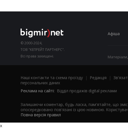
Афіша
© 2000-2024,
ТОВ "КЕПРЕЙТ ПАРТНЕРС".
Всі права захищені.
Матеріали,
Наші контакти та схема проїзду
|
Редакція
|
Зв'язат
персональних даних
Реклама на сайті:
Відділ продажів digital реклами
Залишаючи коментар, будь ласка, пам'ятайте, що змі
опосередковано пов'язані із цією новиною. Користувач
Повна версія правил
x