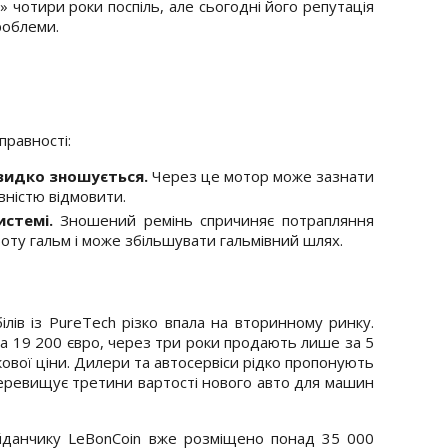
 чотири роки поспіль, але сьогодні його репутація
роблеми.
правності:
швидко зношується.
Через це мотор може зазнати
вністю відмовити.
стемі.
Зношений ремінь спричиняє потрапляння
оту гальм і може збільшувати гальмівний шлях.
ілів із PureTech різко впала на вторинному ринку.
а 19 200 євро, через три роки продають лише за 5
кової ціни. Дилери та автосервіси рідко пропонують
 перевищує третини вартості нового авто для машин
данчику LeBonCoin вже розміщено понад 35 000