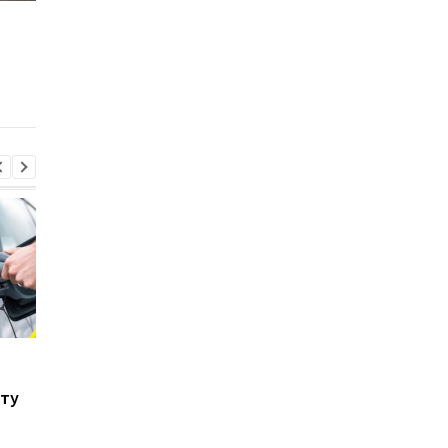
Як врятувати авто після
Які авто ламаються
потрапляння у воду:
рідше — плагін-гібр
поради для водіїв
чи електромобілі
Стало відомо, в яких
Toyota скорочує
країнах ЄС продають
виробництво через
сту
найбільше нових
наслідки війни в Іран
автомобілів