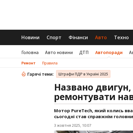
Новини
Спорт
Фінанси
Авто
Техно
Головна
Авто новини
ДТП
Автопоради
А
Ремонт
Правила
Гарячі теми:
Штрафи ПДР в Україні 2025
Названо двигун,
ремонтувати нав
Мотор PureTech, який колись вв
сьогодні став справжнім головни
3 жовтня 2025, 10:07