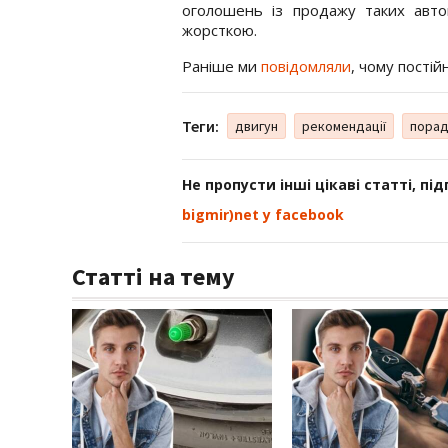
оголошень із продажу таких авто
жорсткою.
Раніше ми
повідомляли
, чому постій
Теги:
двигун
рекомендації
порад
Не пропусти інші цікаві статті, пі
bigmir)net у facebook
Статті на тему