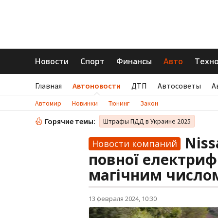
Новости
Спорт
Финансы
Авто
Техн
Главная
Автоновости
ДТП
Автосоветы
А
Автомир
Новинки
Тюнинг
Закон
Горячие темы:
Штрафы ПДД в Украине 2025
Niss
Новости компаний
повної електрифі
магічним число
13 февраля 2024, 10:30