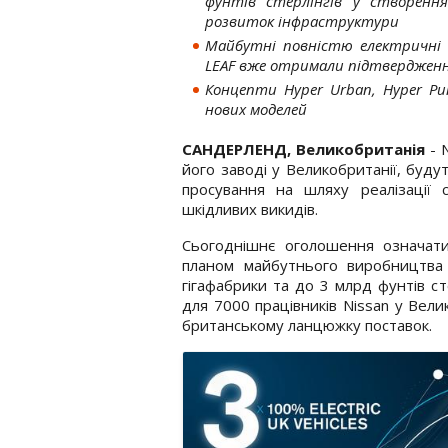
фунтів стерлінгів у створенн
розвиток інфраструктури
Майбутні повністю електричні ве
LEAF вже отримали підтверджен
Концепти Hyper Urban, Hyper P
нових моделей
САНДЕРЛЕНД, Великобританія
- 
його заводі у Великобританії, буд
просування на шляху реалізації 
шкідливих викидів.
Сьогоднішнє оголошення означат
планом майбутнього виробництва N
гігафабрики та до 3 млрд фунтів с
для 7000 працівників Nissan у Вели
британському ланцюжку поставок.