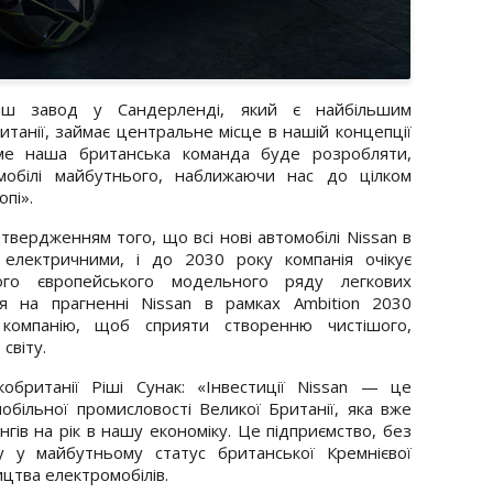
аш завод у Сандерленді, який є найбільшим
танії, займає центральне місце в нашій концепції
ме наша британська команда буде розробляти,
мобілі майбутнього, наближаючи нас до цілком
пі».
твердженням того, що всі нові автомобілі Nissan в
 електричними, і до 2030 року компанія очікує
вого європейського модельного ряду легкових
ся на прагненні Nissan в рамках Ambition 2030
 компанію, щоб сприяти створенню чистішого,
світу.
кобританії Ріші Сунак: «Інвестиції Nissan — це
більної промисловості Великої Британії, яка вже
нгів на рік в нашу економіку. Це підприємство, без
у у майбутньому статус британської Кремнієвої
ицтва електромобілів.