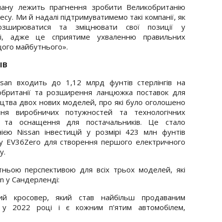
лану лежить прагнення зробити Великобританію
су. Ми й надалі підтримуватимемо такі компанії, як
озширюватися та зміцнювати свої позиції у
пі, адже це сприятиме ухваленню правильних
ого майбутнього».
ІВ
ssan входить до 1,12 млрд фунтів стерлінгів на
кобританії та розширення ланцюжка поставок для
цтва двох нових моделей, про які було оголошено
ння виробничих потужностей та технологічних
ії та оснащення для постачальників. Це стало
єю Nissan інвестицій у розмірі 423 млн фунтів
кту EV36Zero для створення першого електричного
у.
утньою перспективою для всіх трьох моделей, які
n у Сандерленді:
ий кросовер, який став найбільш продаваним
ї у 2022 році і є кожним п'ятим автомобілем,