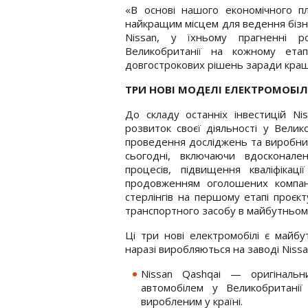
«В основі нашого економічного п
найкращим місцем для ведення бізне
Nissan, у їхньому прагненні р
Великобританії на кожному ета
довгострокових рішень заради кращ
ТРИ НОВІ МОДЕЛІ ЕЛЕКТРОМОБІЛ
До складу останніх інвестицій Ni
розвиток своєї діяльності у Вели
проведення досліджень та виробни
сьогодні, включаючи вдосконале
процесів, підвищення кваліфікац
продовженням оголошених компані
стерлінгів на першому етапі проє
транспортного засобу в майбутньом
Ці три нові електромобілі є майб
наразі виробляються на заводі Nissa
Nissan Qashqai — оригінальн
автомобілем у Великобритані
виробленим у країні.