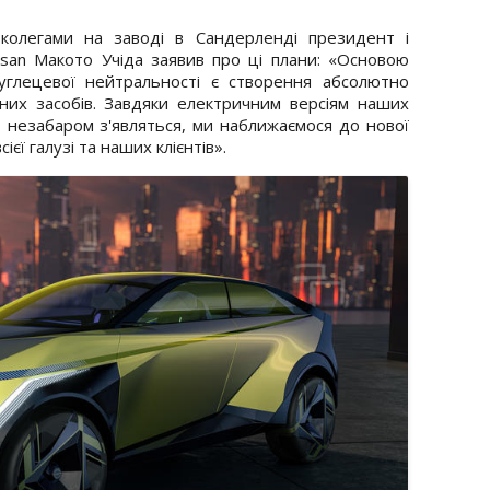
 колегами на заводі в Сандерленді президент і
ssan Макото Учіда заявив про ці плани: «Основою
глецевої нейтральності є створення абсолютно
их засобів. Завдяки електричним версіям наших
 незабаром з'являться, ми наближаємося до нової
сієї галузі та наших клієнтів».