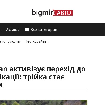
о
Афиша
Все категории
втоприколы
Тест-драйвы
an активізує перехід до
кації: трійка стає
м