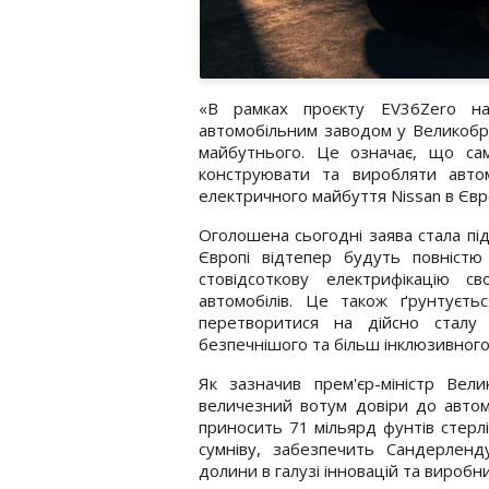
«В рамках проєкту EV36Zero н
автомобільним заводом у Великобри
майбутнього. Це означає, що са
конструювати та виробляти авто
електричного майбуття Nissan в Євро
Оголошена сьогодні заява стала під
Європі відтепер будуть повністю
стовідсоткову електрифікацію с
автомобілів. Це також ґрунтуєть
перетворитися на дійсно сталу
безпечнішого та більш інклюзивного 
Як зазначив прем'єр-міністр Вели
величезний вотум довіри до автомо
приносить 71 мільярд фунтів стерлі
сумніву, забезпечить Сандерленд
долини в галузі інновацій та виробн