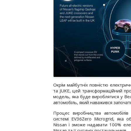
Окрім майбутніх повністю електричн
та JUKE, цей трансформаційний про
модель, яка буде вироблятися у Вел
автомобіль, який наважився започатк
Процес виробництва автомобілів 
системі EV36Zero Microgrid, яка об
Nissan і зможе надавати 100% еле
Nissan та її сусідніх постачальників.