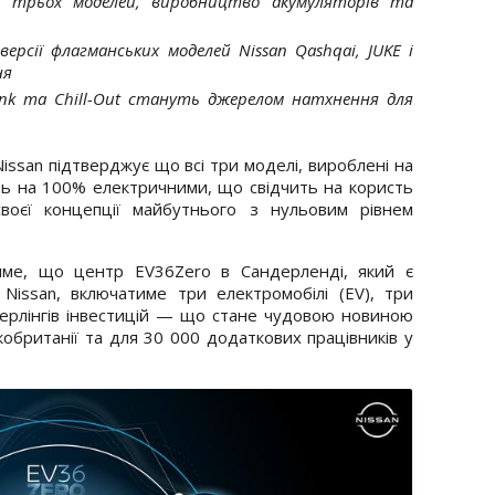
я трьох моделей, виробництво акумуляторів та
рсії флагманських моделей Nissan Qashqai, JUKE і
ня
unk та Chill-Out стануть джерелом натхнення для
Nissan підтверджує що всі три моделі, вироблені на
уть на 100% електричними, що свідчить на користь
своєї концепції майбутнього з нульовим рівнем
име, що центр EV36Zero в Сандерленді, який є
issan, включатиме три електромобілі (EV), три
терлінгів інвестицій — що стане чудовою новиною
кобританії та для 30 000 додаткових працівників у