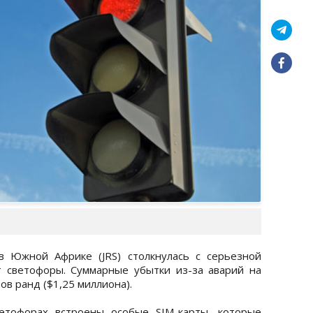
в Южной Африке (JRS) столкнулась с серьезной
 светофоры. Суммарные убытки из-за аварий на
ов ранд ($1,25 миллиона).
етофорах встроены особые SIM-карты, которые