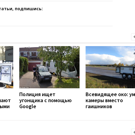
татьи, подпишись:
Полиция ищет
Всевидящее око: у
лают
угонщика с помощью
камеры вместо
ными
Google
гаишников