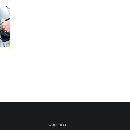
Стало известно, в каких
Toyota сокращает
странах ЕС продают
производство из-за
больше всего новых
последствий войны 
автомобилей
Иране
Финансы