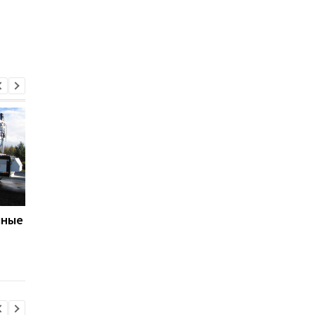
мные
В Украине тестируют
Один простой приём
новый светофор с
перед светофором
двумя красными
поможет сохранить
сигналами
топливо и тормоза