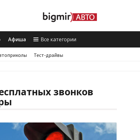
о
Афиша
Все категории
втоприколы
Тест-драйвы
есплатных звонков
ры