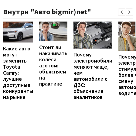
Внутри "Авто bigmir)net"
Стоит ли
Какие авто
накачивать
могут
Почему
Почему
колёса
заменить
электромобили
элект
азотом:
Toyota
меняют чаще,
стиму
объясняем
Camry:
чем
более 
на
лучшие
автомобили с
смену
практике
доступные
ДВС:
автомо
конкуренты
объяснение
водит
на рынке
аналитиков