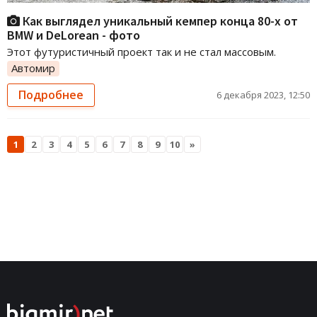
Как выглядел уникальный кемпер конца 80-х от
BMW и DeLorean - фото
Этот футуристичный проект так и не стал массовым.
Автомир
Подробнее
6 декабря 2023, 12:50
1
2
3
4
5
6
7
8
9
10
»