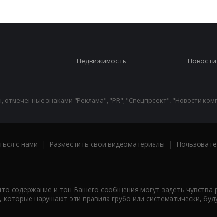
Недвижимость
Новости
 отмеченные знаками "Реклама", "PR", "Спецпроект", "Новости комп
ться с нами
|
Разместить свои видеоматериалы
|
Пользовате
что содержание и тон Вашего сообщения могут задеть чувства 
 которые нарушают эти правила грубо или систематически, буд