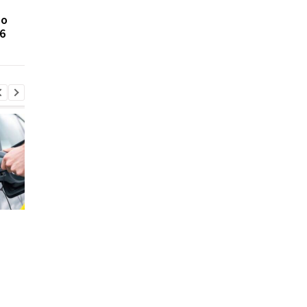
больше всего новых
популярные китайск
 о
авто: рейтинг регионов
автомобили среди
6
за апрель
украинцев в апреле
2026 года
Стало известно, в каких
Toyota сокращает
странах ЕС продают
производство из-за
больше всего новых
последствий войны 
автомобилей
Иране