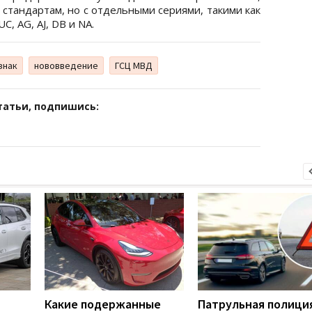
стандартам, но с отдельными сериями, такими как
C, AG, AJ, DB и NA.
знак
нововведение
ГСЦ МВД
татьи, подпишись:
Какие подержанные
Патрульная полици