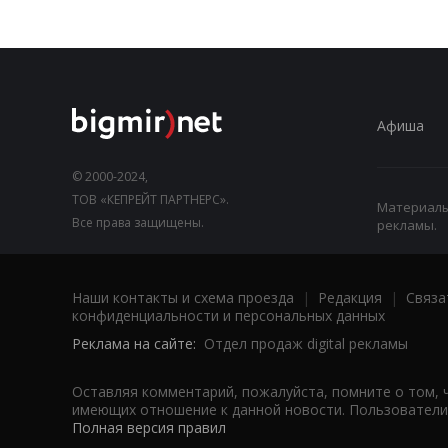
Афиша
© 2000-2024,
ТОВ «КЕПРЕЙТ ПАРТНЕРС».
Материалы,
Все права защищены.
рекламы.
Наши контакты и схема проезда
|
Редакция
|
Связа
конфиденциальности и персональных данных
Реклама на сайте:
Отдел продаж digital рекламы
Оставляя комментарий, пожалуйста, помните о том, 
имеющих отношение к данной новости. Пользователи,
Полная версия правил