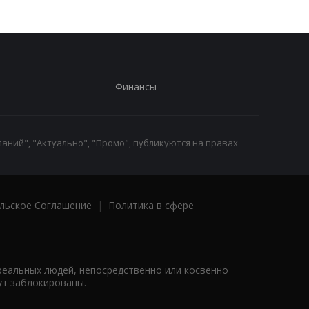
Финансы
аний", "Актуально", "Промо", публикуются на правах
льское Соглашение
|
Политика в сфере
реальных людей, непосредственно или косвенно
ут заблокированы.