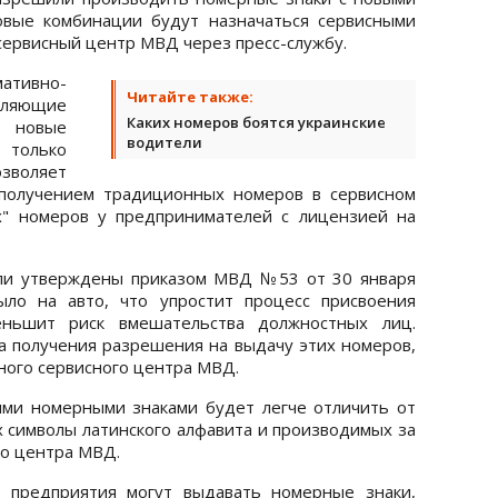
овые комбинации будут назначаться сервисными
ервисный центр МВД через пресс-службу.
ативно-
Читайте также:
яющие
Каких номеров боятся украинские
 новые
водители
олько
зволяет
получением традиционных номеров в сервисном
" номеров у предпринимателей с лицензией на
ли утверждены приказом МВД №53 от 30 января
ыло на авто, что упростит процесс присвоения
ньшит риск вмешательства должностных лиц.
 получения разрешения на выдачу этих номеров,
ного сервисного центра МВД.
ыми номерными знаками будет легче отличить от
 символы латинского алфавита и производимых за
о центра МВД.
 предприятия могут выдавать номерные знаки,