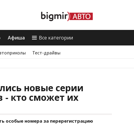
о
Афиша
Все категории
втоприколы
Тест-драйвы
лись новые серии
 - кто сможет их
ть особые номера за перерегистрацию