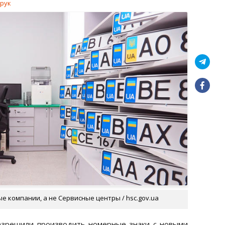
рук
 компании, а не Сервисные центры / hsc.gov.ua
азрешили производить номерные знаки с новыми