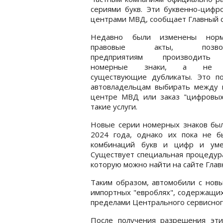
сериями букв. Эти буквенно-цифр
центрами МВД, сообщает Главный с
Недавно были изменены норм
правовые акты, позвол
предприятиям производить
номерные знаки, а не т
существующие дубликаты. Это по
автовладельцам выбирать между 
центре МВД или заказ "цифровых
такие услуги.
Новые серии номерных знаков бы
2024 года, однако их пока не б
комбинаций букв и цифр и уме
Существует специальная процедура
которую можно найти на сайте Глав
Таким образом, автомобили с нов
импортных "евроблях", содержащих
пределами Центрального сервисног
После получения разрешения эти