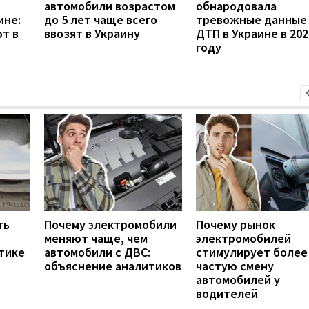
автомобили возрастом
обнародовала
ине:
до 5 лет чаще всего
тревожные данные
т в
ввозят в Украину
ДТП в Украине в 202
году
ть
Почему электромобили
Почему рынок
меняют чаще, чем
электромобилей
тике
автомобили с ДВС:
стимулирует более
объяснение аналитиков
частую смену
автомобилей у
водителей