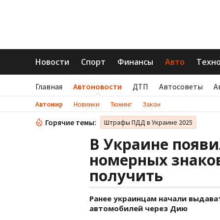
Новости
Спорт
Финансы
Авто
Техн
Главная
Автоновости
ДТП
Автосоветы
А
Автомир
Новинки
Тюнинг
Закон
Горячие темы:
Штрафы ПДД в Украине 2025
В Украине появи
номерных знаков
получить
Ранее украинцам начали выдава
автомобилей через Дию