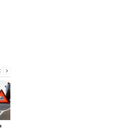
я
Где в Украине покупают
Названы самые