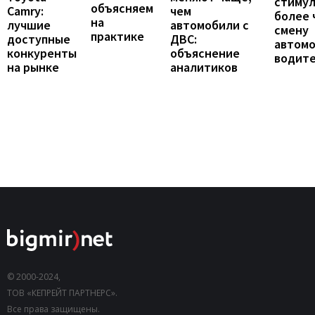
стиму
объясняем
Camry:
чем
более 
на
лучшие
автомобили с
смену
практике
доступные
ДВС:
автомо
конкуренты
объяснение
водит
на рынке
аналитиков
© 2000-2024,
ТОВ «КЕПРЕЙТ ПАРТНЕРС».
Все права защищены.