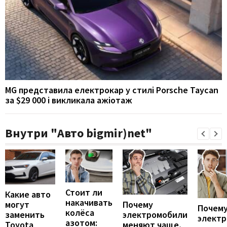
MG представила електрокар у стилі Porsche Taycan
за $29 000 і викликала ажіотаж
Внутри "Авто bigmir)net"
Стоит ли
Какие авто
накачивать
могут
Почему
Почему
колёса
заменить
электромобили
элект
азотом:
Toyota
меняют чаще,