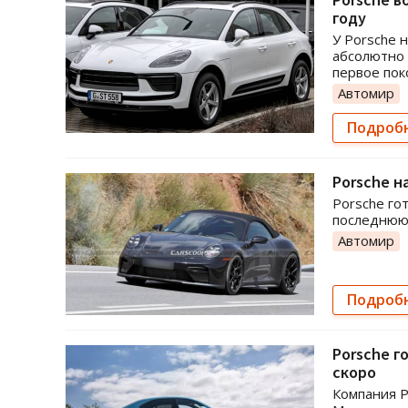
году
У Porsche 
абсолютно 
первое пок
Автомир
Подроб
Porsche н
Porsche го
последнюю 
Автомир
Подроб
Porsche г
скоро
Компания P