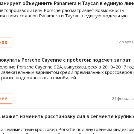
ланирует объединить Panamera и Taycan в единую лин
автопроизводитель Porsche рассматривает возможность
я своих седанов Panamera и Taycan в единую модельную
нее
12 марта,
покупать Porsche Cayenne с пробегом: подсчёт затрат
оление Porsche Cayenne 92A, выпускавшееся в 2010–2017 год
ривлекательным вариантом среди премиальных кроссоверов 
 рынке подержанных автомобилей.
нее
27 февраля,
1 может изменить расстановку сил в сегменте крупны
й семиместный кроссовер Porsche под внутренним индексом