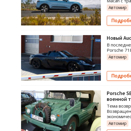
Macan с тр
Автомир
Подроб
Новый Aud
В последн
Porsche 71
Автомир
Подроб
Porsche S
военной 
Тема возвр
Возвращен
экономичес
Автомир