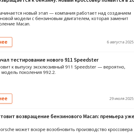
начинается новый этап — компания работает над созданием
новой модели с бензиновым двигателем, которая заменит
оление Macan.
нее
6 августа 2025,
ачал тестирование нового 911 Speedster
товит к выпуску эксклюзивный 911 Speedster — вероятно,
модель поколения 992.2.
нее
29 июля 2025,
отовит возвращение бензинового Macan: премьера уж
orsche может вскоре возобновить производство кроссовера