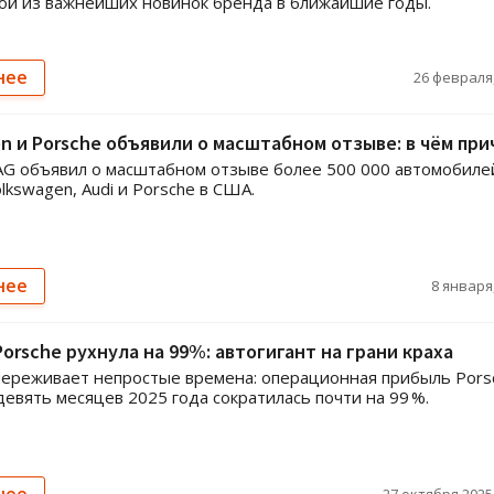
ой из важнейших новинок бренда в ближайшие годы.
нее
26 февраля,
n и Porsche объявили о масштабном отзыве: в чём при
G объявил о масштабном отзыве более 500 000 автомобиле
lkswagen, Audi и Porsche в США.
нее
8 января,
orsche рухнула на 99%: автогигант на грани краха
ереживает непростые времена: операционная прибыль Pors
девять месяцев 2025 года сократилась почти на 99 %.
нее
27 октября 2025,