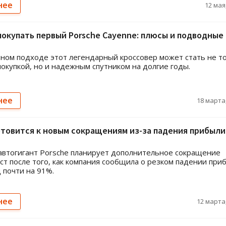
нее
12 мая,
покупать первый Porsche Cayenne: плюсы и подводные
ном подходе этот легендарный кроссовер может стать не т
покупкой, но и надежным спутником на долгие годы.
нее
18 марта,
отовится к новым сокращениям из-за падения прибыли
втогигант Porsche планирует дополнительное сокращение
ст после того, как компания сообщила о резком падении при
д почти на 91%.
нее
12 марта,