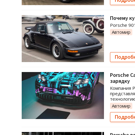
Почему ку
Porsche 90
Автомир
Подроб
Porsche C
зарядку
Компания P
представля
технологию
Автомир
Подроб
Porsche в