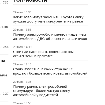
 17:35
29 мая, 15:35
Какие авто могут заменить Toyota Camry:
лучшие доступные конкуренты на рынке
олько
29 мая, 13:55
Почему электромобили меняют чаще, чем
автомобили с ДВС: объяснение аналитиков
 10:56
29 мая, 14:39
Стоит ли накачивать колёса азотом:
объясняем на практике
 на
29 мая, 13:15
Стало известно, в каких странах ЕС
продают больше всего новых автомобилей
были
29 мая, 13:35
Почему рынок электромобилей
стимулирует более частую смену
 12:27
автомобилей у водителей
26 мая, 13:55