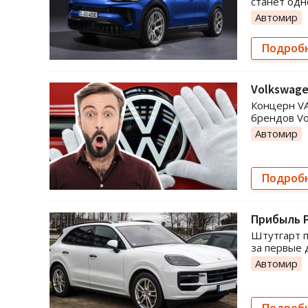
станет одн
Автомир
Подроб
Volkswage
Концерн VA
брендов Vo
Автомир
Подроб
Прибыль P
Штутгарт п
за первые 
Автомир
Подроб