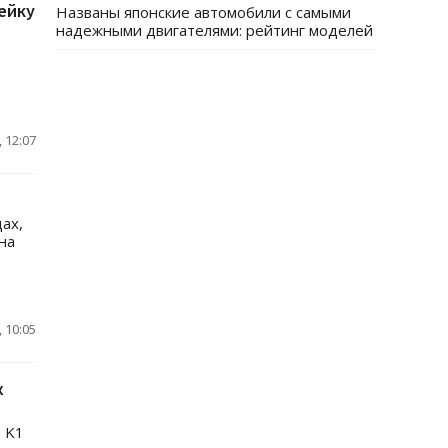
ейку
Названы японские автомобили с самыми
надежными двигателями: рейтинг моделей
 12:07
ах,
на
 10:05
х
 K1