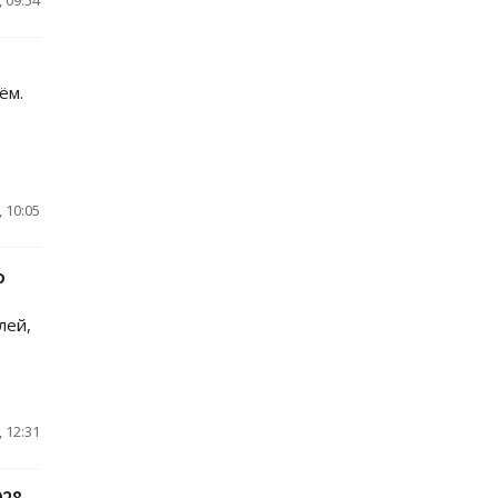
ём.
 10:05
ю
лей,
 12:31
028