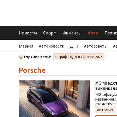
Новости
Спорт
Финансы
Авто
Техн
Главная
Автоновости
ДТП
Автосоветы
А
Горячие темы:
Штрафы ПДД в Украине 2025
Porsche
MG предст
викликал
MG официал
названием 
сходству с 
Автомир