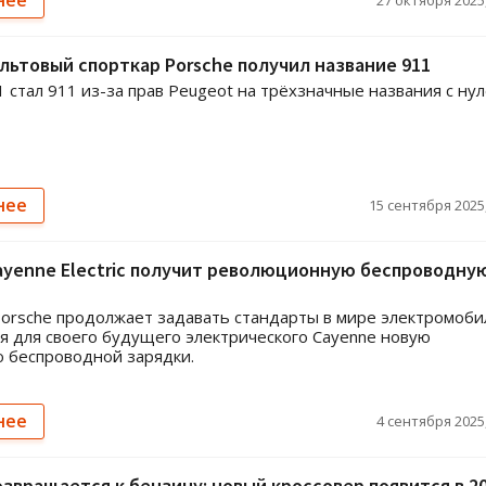
льтовый спорткар Porsche получил название 911
1 стал 911 из-за прав Peugeot на трёхзначные названия с нул
нее
15 сентября 2025,
ayenne Electric получит революционную беспроводну
orsche продолжает задавать стандарты в мире электромоби
я для своего будущего электрического Cayenne новую
 беспроводной зарядки.
нее
4 сентября 2025,
озвращается к бензину: новый кроссовер появится в 2