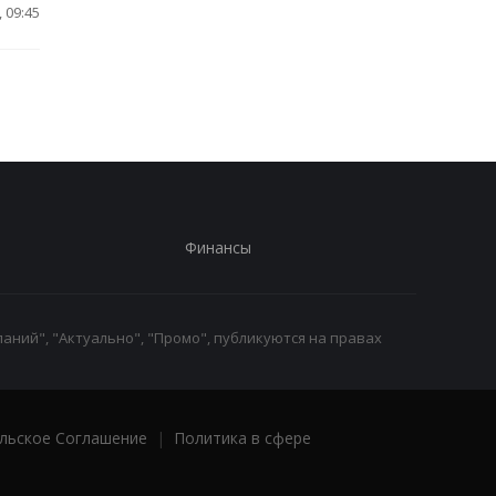
 09:45
Финансы
аний", "Актуально", "Промо", публикуются на правах
льское Соглашение
|
Политика в сфере