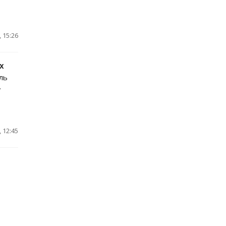
 15:26
х
ль
.
 12:45