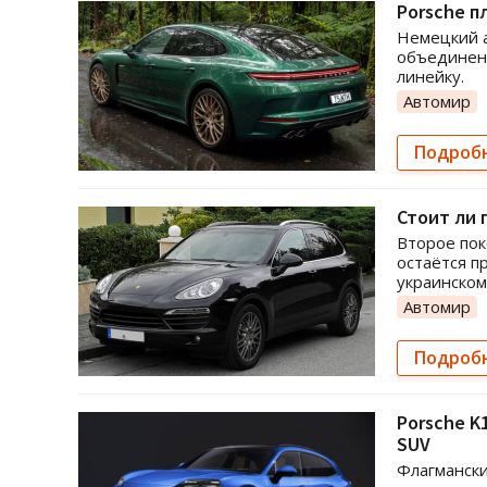
Porsche п
Немецкий 
объединени
линейку.
Автомир
Подроб
Стоит ли 
Второе пок
остаётся п
украинском
Автомир
Подроб
Porsche K
SUV
Флагмански