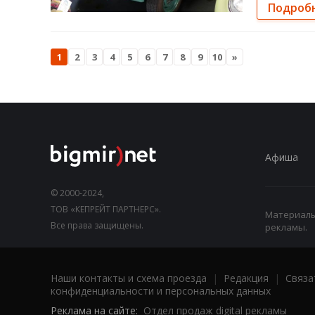
Подроб
1
2
3
4
5
6
7
8
9
10
»
Афиша
© 2000-2024,
ТОВ «КЕПРЕЙТ ПАРТНЕРС».
Материалы,
Все права защищены.
рекламы.
Наши контакты и схема проезда
|
Редакция
|
Связа
конфиденциальности и персональных данных
Реклама на сайте:
Отдел продаж digital рекламы