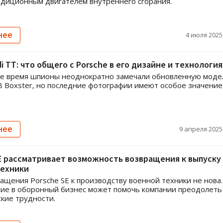
адиционным двигателем внутреннего сгорания.
нее
4 июля 2025,
i TT: что общего с Porsche в его дизайне и технология
ее время шпионы неоднократно замечали обновленную моде
8 Boxster, но последние фотографии имеют особое значение
нее
9 апреля 2025,
E рассматривает возможность возвращения к выпуску
техники
ащения Porsche SE к производству военной техники не нова.
ие в оборонный бизнес может помочь компании преодолеть
кие трудности.