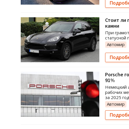
Подроб
Стоит ли 
камни
При грамот
статусной 
Автомир
Подроб
Porsche г
91%
Немецкий а
рабочих ме
за 2025 го
Автомир
Подроб