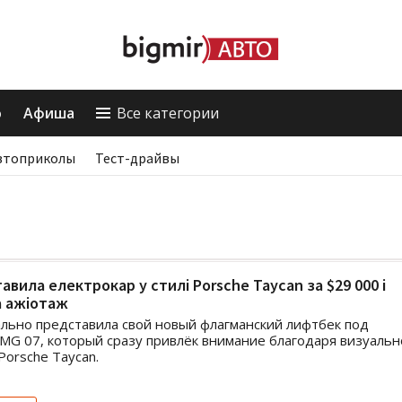
о
Афиша
Все категории
втоприколы
Тест-драйвы
авила електрокар у стилі Porsche Taycan за $29 000 і
а ажіотаж
ьно представила свой новый флагманский лифтбек под
MG 07, который сразу привлёк внимание благодаря визуаль
Porsche Taycan.