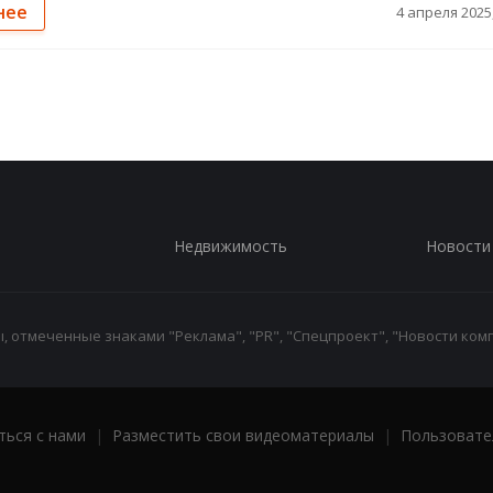
нее
4 апреля 2025,
Недвижимость
Новости
 отмеченные знаками "Реклама", "PR", "Спецпроект", "Новости комп
ться с нами
|
Разместить свои видеоматериалы
|
Пользовате