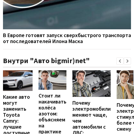
В Европе готовят запуск сверхбыстрого транспорта
от последователей Илона Маска
Внутри "Авто bigmir)net"
Стоит ли
Какие авто
накачивать
могут
Почему
Почему
колёса
заменить
электромобили
элект
азотом:
Toyota
меняют чаще,
стиму
объясняем
Camry:
чем
более 
на
лучшие
автомобили с
смену
практике
доступные
ДВС: