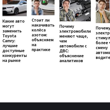
Стоит ли
Какие авто
накачивать
могут
Почему
Почему
колёса
заменить
электромобили
элект
азотом:
Toyota
меняют чаще,
стиму
объясняем
Camry:
чем
более 
на
лучшие
автомобили с
смену
практике
доступные
ДВС:
автомо
конкуренты
объяснение
водит
на рынке
аналитиков