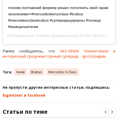
похоже,полтавский фермер решил пополнить свой гараж
эксклюзива👀#mercedesbenzxclass #brabus
#mercedesxclassbrabus #суперкарыукраины #топжыр
#мажырныетачки
Публикация от
ТопЖыр
(@topgircomua)
19 Сен 2019 в 2:29 PDT
Ранее сообщалось, что
ЗАЗ-968М тюнинговали в
интересный среднемоторный суперкар - фотографии.
Теги:
Киев
Brabus
Mercedes X-Class
Не пропусти другие интересные статьи, подпишись:
bigmir)net в facebook
Статьи по теме