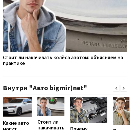
Стоит ли накачивать колёса азотом: объясняем на
практике
Внутри "Авто bigmir)net"
Стоит ли
Какие авто
накачивать
могут
Почему