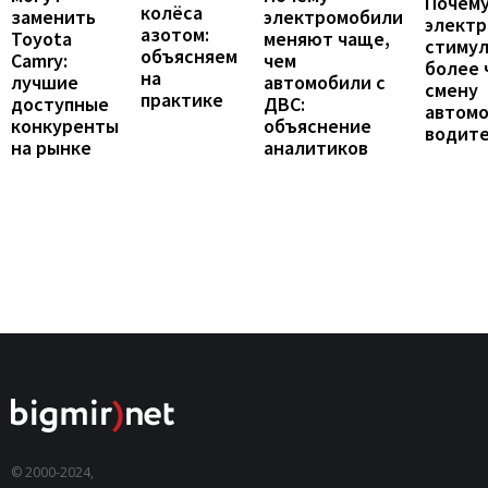
Почему
колёса
заменить
электромобили
элект
азотом:
Toyota
меняют чаще,
стиму
объясняем
Camry:
чем
более 
на
лучшие
автомобили с
смену
практике
доступные
ДВС:
автомо
конкуренты
объяснение
водит
на рынке
аналитиков
© 2000-2024,