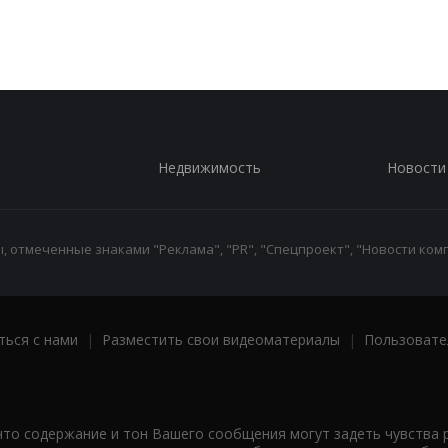
Недвижимость
Новости
 отмеченные знаками "Реклама", "PR", "Спецпроект", "Новости комп
ться с нами
|
Разместить свои видеоматериалы
|
Пользовате
что содержание и тон Вашего сообщения могут задеть чувства 