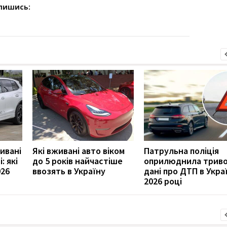
дпишись:
ивані
Які вживані авто віком
Патрульна поліція
: які
до 5 років найчастіше
оприлюднила трив
026
ввозять в Україну
дані про ДТП в Украї
2026 році