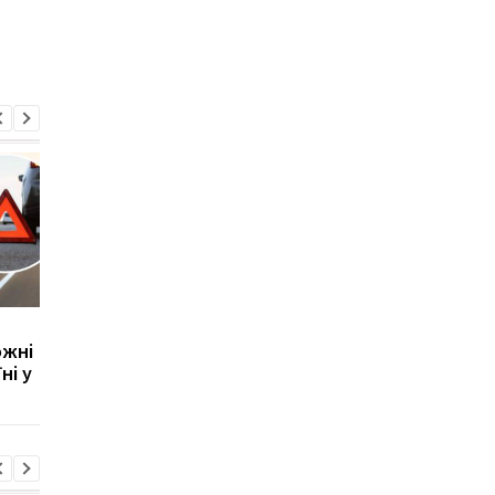
Де в Україні купують
Названо найпопулярн
ожні
найбільше нових авто:
китайські автомобілі
ні у
рейтинг регіонів за
серед українців у кві
квітень
2026 року