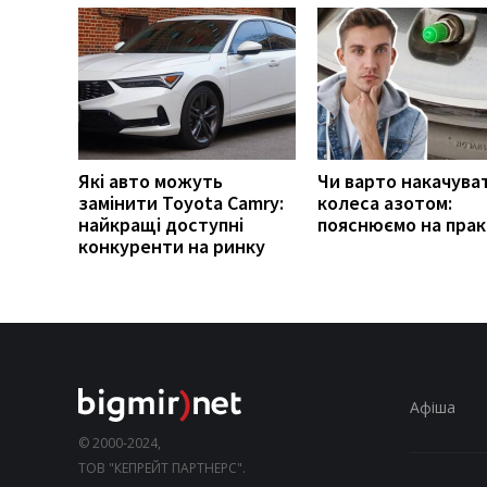
Які авто можуть
Чи варто накачува
замінити Toyota Camry:
колеса азотом:
найкращі доступні
пояснюємо на прак
конкуренти на ринку
Афіша
© 2000-2024,
ТОВ "КЕПРЕЙТ ПАРТНЕРС".