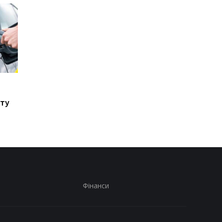
Стало відомо, в яких
Toyota скорочує
країнах ЄС продають
виробництво через
сту
найбільше нових
наслідки війни в Іран
автомобілів
Фінанси