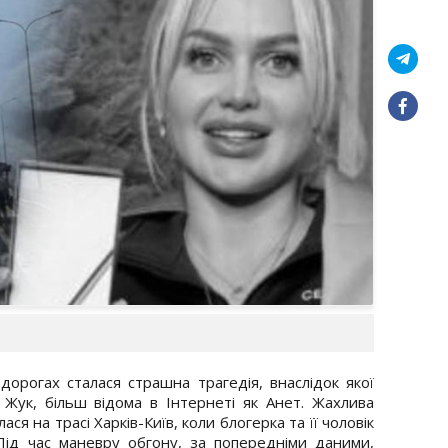
дорогах сталася страшна трагедія, внаслідок якої
 Жук, більш відома в Інтернеті як Анет. Жахлива
я на трасі Харків-Київ, коли блогерка та її чоловік
 Під час маневру обгону, за попередніми даними,