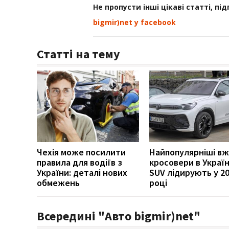
Не пропусти інші цікаві статті, пі
bigmir)net у facebook
Статті на тему
Чехія може посилити
Найпопулярніші вж
правила для водіїв з
кросовери в Україні
України: деталі нових
SUV лідирують у 2
обмежень
році
Всередині "Авто bigmir)net"