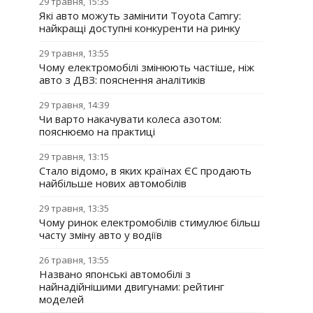
29 травня, 15:35
Які авто можуть замінити Toyota Camry:
найкращі доступні конкуренти на ринку
29 травня, 13:55
Чому електромобілі змінюють частіше, ніж
авто з ДВЗ: пояснення аналітиків
29 травня, 14:39
Чи варто накачувати колеса азотом:
пояснюємо на практиці
29 травня, 13:15
Стало відомо, в яких країнах ЄС продають
найбільше нових автомобілів
29 травня, 13:35
Чому ринок електромобілів стимулює більш
часту зміну авто у водіїв
26 травня, 13:55
Названо японські автомобілі з
найнадійнішими двигунами: рейтинг
моделей