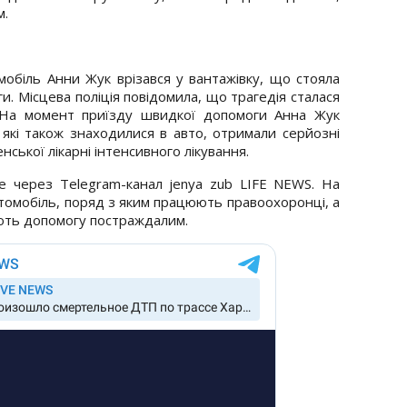
м.
мобіль Анни Жук врізався у вантажівку, що стояла
и. Місцева поліція повідомила, що трагедія сталася
. На момент приїзду швидкої допомоги Анна Жук
н, які також знаходилися в авто, отримали серйозні
енської лікарні інтенсивного лікування.
не через Telegram-канал jenya zub LIFE NEWS. На
томобіль, поряд з яким працюють правоохоронці, а
ють допомогу постраждалим.