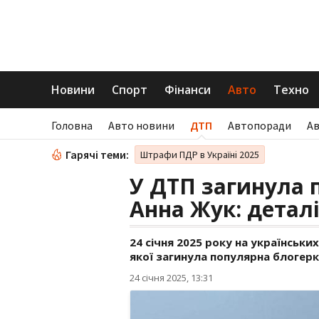
Новини
Спорт
Фінанси
Авто
Техно
Головна
Авто новини
ДТП
Автопоради
А
Гарячі теми:
Штрафи ПДР в Україні 2025
У ДТП загинула 
Анна Жук: деталі
24 січня 2025 року на українськи
якої загинула популярна блогерка
24 січня 2025, 13:31