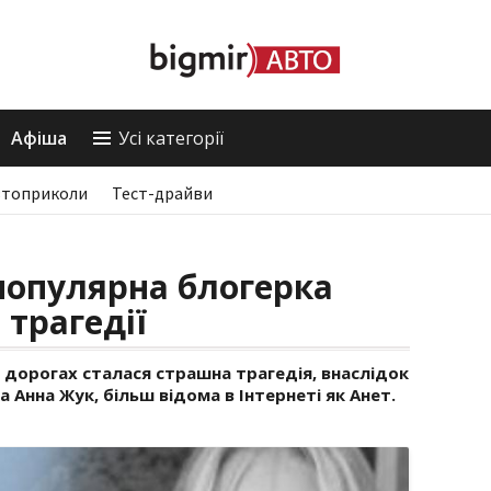
Афіша
Усі категорії
втоприколи
Тест-драйви
популярна блогерка
 трагедії
х дорогах сталася страшна трагедія, внаслідок
 Анна Жук, більш відома в Інтернеті як Анет.