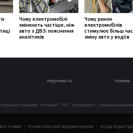
ти
Чому електромобілі
Чому ринок
змінюють частіше, ніж
електромобілів
тиці
авто з ДВЗ: пояснення
стимулює більш ча
аналітиків
зміну авто у водіїв
Нерухомість
Новини
 позначені знаками "Реклама", "PR", "Спецпроект", "Новини компаній
ися з нами
|
Розмістити свої відеоматеріали
|
Угода Користув