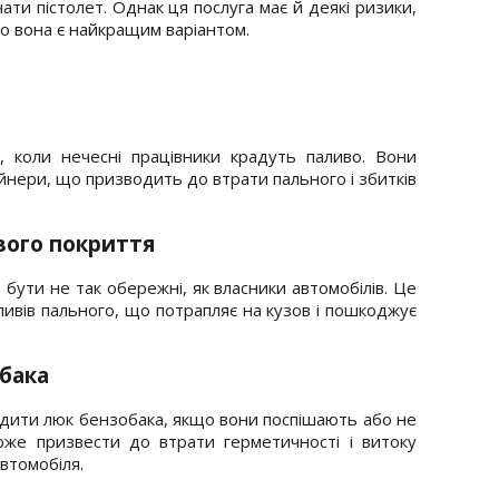
ати пістолет. Однак ця послуга має й деякі ризики,
но вона є найкращим варіантом.
ї, коли нечесні працівники крадуть паливо. Вони
йнери, що призводить до втрати пального і збитків
ого покриття
 бути не так обережні, як власники автомобілів. Це
ивів пального, що потрапляє на кузов і пошкоджує
бака
одити люк бензобака, якщо вони поспішають або не
же призвести до втрати герметичності і витоку
втомобіля.