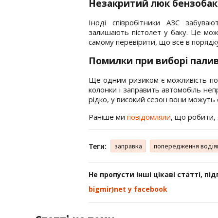
Незакритий люк бензобак
Іноді співробітники АЗС забува
залишають пістолет у баку. Це мо
самому перевірити, що все в порядк
Помилки при виборі пали
Ще одним ризиком є можливість пом
колонки і заправить автомобіль неп
рідко, у високий сезон вони можуть 
Раніше ми
повідомляли
, що робити, 
Теги:
заправка
попередження водія
Не пропусти інші цікаві статті, пі
bigmir)net у facebook