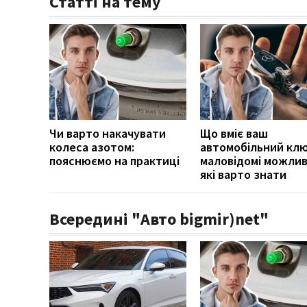
Статті на тему
Чи варто накачувати
Що вміє ваш
колеса азотом:
автомобільний клю
пояснюємо на практиці
маловідомі можлив
які варто знати
Всередині "Авто bigmir)net"