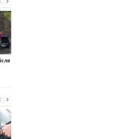
ісля
Які авто ламаються
Водіям назвали
:
рідше — плагін-гібриди
небезпечні помилки 
чи електромобілі
автомийці, які псуют
шини