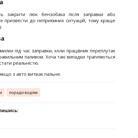
а
ють закрити люк бензобака після заправки або
же призвести до неприємних ситуацій, тому краще
у.
ва
илки під час заправки, коли працівник переплутає
равильним паливом. Хоча такі випадки трапляються
стати реальністю.
якщо з авто витікає пальне.
м
поради водіям
дпишись: