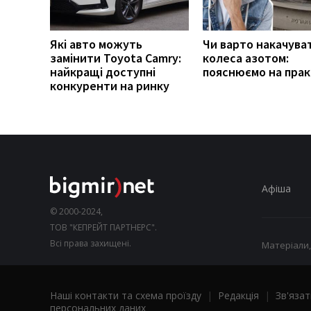
Які авто можуть
Чи варто накачува
замінити Toyota Camry:
колеса азотом:
найкращі доступні
пояснюємо на прак
конкуренти на ринку
Афіша
© 2000-2024,
ТОВ "КЕПРЕЙТ ПАРТНЕРС".
Всі права захищені.
Матеріали,
Наші контакти та схема проїзду
|
Редакція
|
Зв'язат
персональних даних