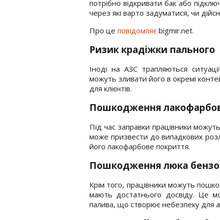
потрібно відкривати бак або підключ
через які варто задуматися, чи дійс
Про це
повідомляє
bigmir.net.
Ризик крадіжки пального
Іноді на АЗС трапляються ситуаці
можуть зливати його в окремі конте
для клієнтів.
Пошкодження лакофарбов
Під час заправки працівники можуть
може призвести до випадкових розл
його лакофарбове покриття.
Пошкодження люка бензо
Крім того, працівники можуть пошк
мають достатнього досвіду. Це мо
палива, що створює небезпеку для а