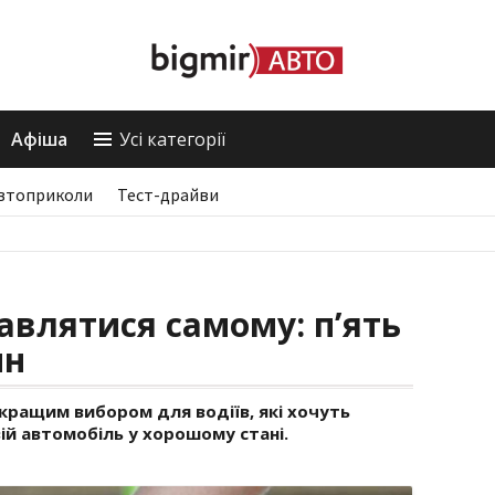
Афіша
Усі категорії
втоприколи
Тест-драйви
авлятися самому: п’ять
ин
кращим вибором для водіїв, які хочуть
ій автомобіль у хорошому стані.