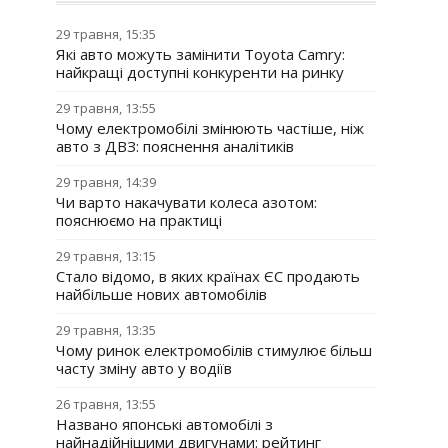
29 травня, 15:35
Які авто можуть замінити Toyota Camry:
найкращі доступні конкуренти на ринку
29 травня, 13:55
Чому електромобілі змінюють частіше, ніж
авто з ДВЗ: пояснення аналітиків
29 травня, 14:39
Чи варто накачувати колеса азотом:
пояснюємо на практиці
29 травня, 13:15
Стало відомо, в яких країнах ЄС продають
найбільше нових автомобілів
29 травня, 13:35
Чому ринок електромобілів стимулює більш
часту зміну авто у водіїв
26 травня, 13:55
Названо японські автомобілі з
найнадійнішими двигунами: рейтинг