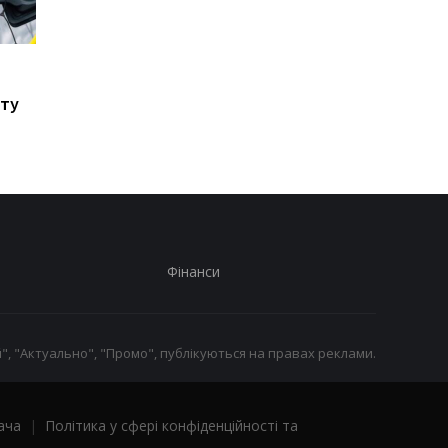
Стало відомо, в яких
Toyota скорочує
країнах ЄС продають
виробництво через
сту
найбільше нових
наслідки війни в Іран
автомобілів
Фінанси
", "Актуально", "Промо", публікуються на правах реклами.
ача
|
Політика у сфері конфіденційності та