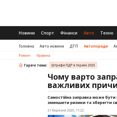
Новини
Спорт
Фінанси
Авто
Техно
Головна
Авто новини
ДТП
Автопоради
А
Ремонт
Правила
Гарячі теми:
Штрафи ПДР в Україні 2025
Чому варто запр
важливих прич
Самостійна заправка може бути 
зменшити ризики та зберегти св
21 березня 2025, 11:22