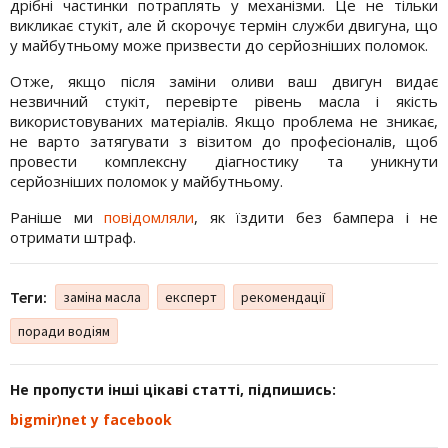
дрібні частинки потраплять у механізми. Це не тільки
викликає стукіт, але й скорочує термін служби двигуна, що
у майбутньому може призвести до серйозніших поломок.
Отже, якщо після заміни оливи ваш двигун видає
незвичний стукіт, перевірте рівень масла і якість
використовуваних матеріалів. Якщо проблема не зникає,
не варто затягувати з візитом до професіоналів, щоб
провести комплексну діагностику та уникнути
серйозніших поломок у майбутньому.
Раніше ми
повідомляли
, як їздити без бампера і не
отримати штраф.
Теги:
заміна масла
експерт
рекомендації
поради водіям
Не пропусти інші цікаві статті, підпишись:
bigmir)net у facebook