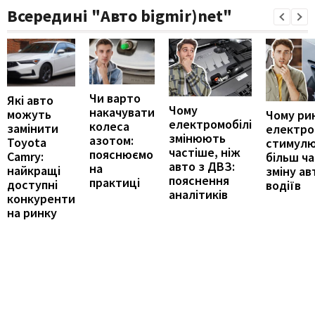
Всередині "Авто bigmir)net"
Чи варто
Які авто
Чому
накачувати
можуть
Чому ри
електромобілі
колеса
замінити
електро
змінюють
азотом:
Toyota
стимул
частіше, ніж
пояснюємо
Camry:
більш ч
авто з ДВЗ:
на
найкращі
зміну ав
пояснення
практиці
доступні
водіїв
аналітиків
конкуренти
на ринку