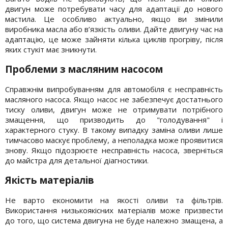
двигун може потребувати часу для адаптації до нового
мастила. Це особливо актуально, якщо ви змінили
виробника масла або в’язкість оливи. Дайте двигуну час на
адаптацію, це може зайняти кілька циклів прогріву, після
яких стукіт має зникнути.
Проблеми з масляним насосом
Справжнім випробуванням для автомобіля є несправність
масляного насоса. Якщо насос не забезпечує достатнього
тиску оливи, двигун може не отримувати потрібного
змащення, що призводить до "голодування" і
характерного стуку. В такому випадку заміна оливи лише
тимчасово маскує проблему, а неполадка може проявитися
знову. Якщо підозрюєте несправність насоса, зверніться
до майстра для детальної діагностики.
Якість матеріалів
Не варто економити на якості оливи та фільтрів.
Використання низькоякісних матеріалів може призвести
до того, що система двигуна не буде належно змащена, а