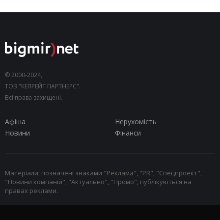
© 2000-2024,
ТОВ "КЕПРЕЙТ ПАРТНЕРС".
Всі права захищені.
Афіша
Нерухомість
Новини
Фінанси
Матеріали, позначені знаками "Реклама", "PR", "Спецпроект",
"Новини компаній", "Актуально", "Промо", публікуються на
правах реклами.