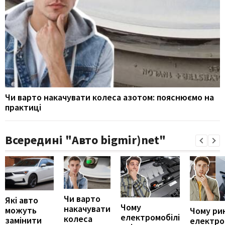
Чи варто накачувати колеса азотом: пояснюємо на
практиці
Всередині "Авто bigmir)net"
Чи варто
Які авто
Чому
накачувати
можуть
Чому ри
електромобілі
колеса
замінити
електро