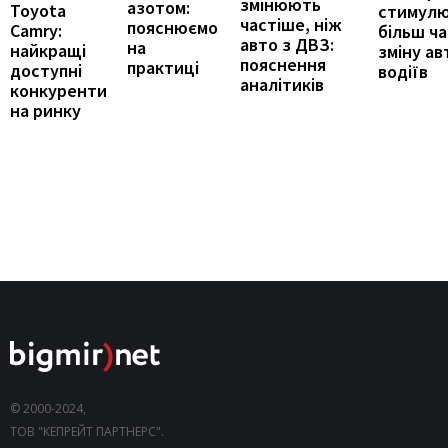
змінюють
азотом:
Toyota
стимул
частіше, ніж
пояснюємо
Camry:
більш ч
авто з ДВЗ:
на
найкращі
зміну ав
пояснення
практиці
доступні
водіїв
аналітиків
конкуренти
на ринку
© 2000-2024,
ТОВ "КЕПРЕЙТ ПАРТНЕРС".