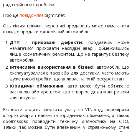
ряд серйозних проблем.
Про це
повідомляє
bigmir.net.
Ось кілька причин, через які продавець може намагатися
швидко продати однорічний автомобіль:
ДТП і приховані дефекти
: продавець може
намагатися приховати наслідки аварії, обмежившись
лише косметичним ремонтом, що не гарантує безпеку
автомобіля.
Інтенсивне використання в бізнесі
: автомобілі, що
експлуатувалися в таксі або для доставки, часто мають
дуже високі пробіги, що впливає на їхній ресурс і стан.
Юридичні обмеження
: авто може бути обтяжене
заставою або арештом, що створює додаткові ризики
для покупця.
Експерти радять звертати увагу на VIN-код, перевіряти
історію аварій і наявність юридичних обмежень, а також
обов’язково проводити технічну діагностику на СТО.
Тільки так можна бути впевненим у справжньому стані